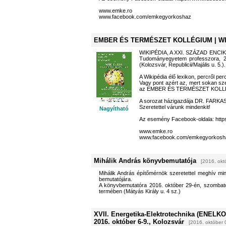
www.emke.ro
www.facebook.com/emkegyorkoshaz
EMBER ÉS TERMÉSZET KOLLÉGIUM | WIK
WIKIPÉDIA, A XXI. SZÁZAD ENCIKLO
Tudományegyetem professzora,
(Kolozsvár, Republicii/Majális u. 5.).
A Wikipédia élő lexikon, percről per
Vagy pont azért az, mert sokan sz
az EMBER ÉS TERMÉSZET KOLLÉGI
A sorozat házigazdája DR. FARK
Szeretettel várunk mindenkit!
Nagyítható
Az esemény Facebook-oldala: htt
www.emke.ro
www.facebook.com/emkegyorkosh
Mihálik András könyvbemutatója
[2016. okt
Mihálik András építőmérnök szeretettel meghív min
bemutatójára.
A könyvbemutatóra 2016. október 29-én, szombato
termében (Mátyás Király u. 4 sz.)
XVII. Energetika-Elektrotechnika (ENELKO)
2016. október 6-9., Kolozsvár
[2016. október 