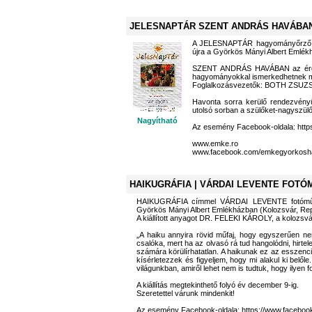
JELESNAPTÁR SZENT ANDRÁS HAVÁBA
A JELESNAPTÁR hagyományőrző
újra a Györkös Mányi Albert Emlékhá
SZENT ANDRÁS HAVÁBAN az érdekl
hagyományokkal ismerkedhetnek 
Foglalkozásvezetők: BOTH ZSUZS
Havonta sorra kerülő rendezvényü
utolsó sorban a szülőket-nagyszülő
Nagyítható
Az esemény Facebook-oldala: htt
www.emke.ro
www.facebook.com/emkegyorkosh
HAIKUGRÁFIA | VÁRDAI LEVENTE FOTÓ
HAIKUGRÁFIA címmel VÁRDAI LEVENTE fotómű
Györkös Mányi Albert Emlékházban (Kolozsvár, Republ
A kiállított anyagot DR. FELEKI KÁROLY, a kolozsvá
„A haiku annyira rövid műfaj, hogy egyszerűen ne
csalóka, mert ha az olvasó rá tud hangolódni, hirte
számára körülírhatatlan. A haikunak ez az esszenc
kísérletezzek és figyeljem, hogy mi alakul ki belől
világunkban, amiről lehet nem is tudtuk, hogy ilyen f
A kiállítás megtekinthető folyó év december 9-ig.
Szeretettel várunk mindenkit!
Az esemény Facebook-oldala: https://www.facebo