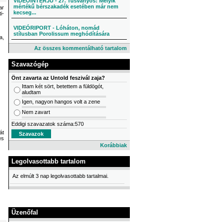
VIDEÓINTERJÚ - 27. Tusványos: Melyik
mértékű bérszakadék esetében már nem
ar
kecseg...
i-
VIDEÓRIPORT - Lóháton, nomád
stílusban Porolissum meghódítására
a,
Az összes kommentálható tartalom
Szavazógép
Önt zavarta az Untold feszivál zaja?
Ittam két sört, betettem a füldögót,
aludtam
Igen, nagyon hangos volt a zene
Nem zavart
Eddigi szavazatok száma:570
át
es
Korábbiak
Legolvasottabb tartalom
Az elmúlt 3 nap legolvasottabb tartalmai.
Üzenőfal