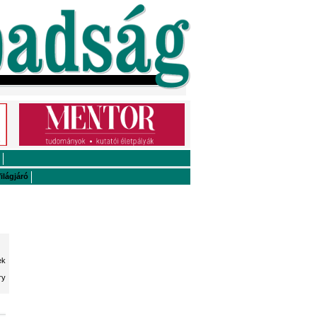
ilágjáró
ek
ry