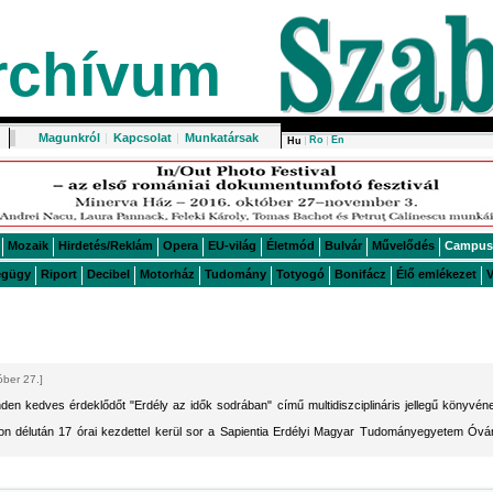
rchívum
Magunkról
|
Kapcsolat
|
Munkatársak
Ro
En
Hu
Mozaik
Hirdetés/Reklám
Opera
EU-világ
Életmód
Bulvár
Művelődés
Campus
égügy
Riport
Decibel
Motorház
Tudomány
Totyogó
Bonifácz
Élő emlékezet
V
óber 27.]
den kedves érdeklődőt "Erdély az idők sodrában" című multidiszciplináris jellegű könyvén
n délután 17 órai kezdettel kerül sor a Sapientia Erdélyi Magyar Tudományegyetem Óvá