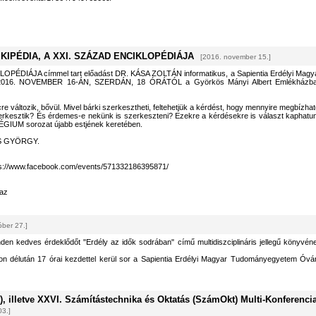
IPÉDIA, A XXI. SZÁZAD ENCIKLOPÉDIÁJA
[2016. november 15.]
PÉDIÁJA címmel tart előadást DR. KÁSA ZOLTÁN informatikus, a Sapientia Erdélyi Magy
 2016. NOVEMBER 16-ÁN, SZERDÁN, 18 ÓRÁTÓL a Györkös Mányi Albert Emlékházb
cre változik, bővül. Mivel bárki szerkesztheti, feltehetjük a kérdést, hogy mennyire megbízhat
erkesztik? És érdemes-e nekünk is szerkeszteni? Ezekre a kérdésekre is választ kaphatu
UM sorozat újabb estjének keretében.
AS GYÖRGY.
ps://www.facebook.com/events/571332186395871/
az
óber 27.]
den kedves érdeklődőt "Erdély az idők sodrában" című multidiszciplináris jellegű könyvén
n délután 17 órai kezdettel kerül sor a Sapientia Erdélyi Magyar Tudományegyetem Óvá
, illetve XXVI. Számítástechnika és Oktatás (SzámOkt) Multi-Konferencia
03.]