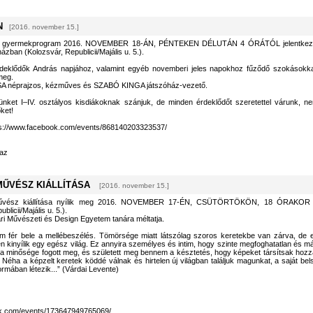
N
[2016. november 15.]
 gyermekprogram 2016. NOVEMBER 18-ÁN, PÉNTEKEN DÉLUTÁN 4 ÓRÁTÓL jelentkez
zban (Kolozsvár, Republicii/Majális u. 5.).
ődők András napjához, valamint egyéb novemberi jeles napokhoz fűződő szokásokka
meg.
A néprajzos, kézműves és SZABÓ KINGA játszóház-vezető.
nket I–IV. osztályos kisdiákoknak szánjuk, de minden érdeklődőt szeretettel várunk, n
ket!
ps://www.facebook.com/events/868140203323537/
az
MŰVÉSZ KIÁLLÍTÁSA
[2016. november 15.]
vész kiállítása nyílik meg 2016. NOVEMBER 17-ÉN, CSÜTÖRTÖKÖN, 18 ÓRAKOR
icii/Majális u. 5.).
ri Művészeti és Design Egyetem tanára méltatja.
m fér bele a mellébeszélés. Tömörsége miatt látszólag szoros keretekbe van zárva, de 
len kinyílik egy egész világ. Ez annyira személyes és intim, hogy szinte megfoghatatlan és m
ia minősége fogott meg, és született meg bennem a késztetés, hogy képeket társítsak hozz
e. Néha a képzelt keretek köddé válnak és hirtelen új világban találjuk magunkat, a saját bel
ormában létezik...” (Várdai Levente)
ok.com/events/173647949765069/