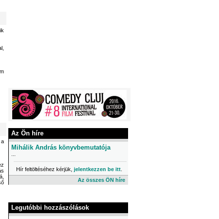
ik
l,
em
Az Ön híre
 a
Mihálik András könyvbemutatója
...
ez
Hír feltöltéséhez kérjük,
jelentkezzen be itt
.
ás
á,
Az összes ÖN híre
ső
Legutóbbi hozzászólások