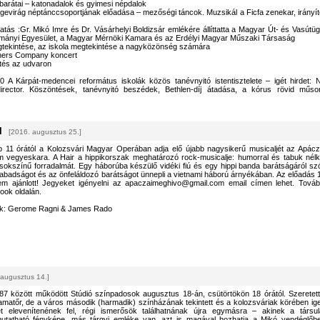
 barátai – katonadalok és gyimesi népdalok
gevirág néptánccsoportjának előadása – mezőségi táncok. Muzsikál a Ficfa zenekar, irányít
tás :Gr. Mikó Imre és Dr. Vásárhelyi Boldizsár emlékére állíttatta a Magyar Út- és Vasútüg
mányi Egyesület, a Magyar Mérnöki Kamara és az Erdélyi Magyar Műszaki Társaság
egtekintése, az iskola megtekintése a nagyközönség számára
hers Company koncert
etés az udvaron
 A Kárpát-medencei református iskolák közös tanévnyitó istentisztelete – igét hirdet: N
irector. Köszöntések, tanévnyitó beszédek, Bethlen-díj átadása, a kórus rövid műso
l
[2016. augusztus 25.]
 11 órától a Kolozsvári Magyar Operában adja elő újabb nagysikerű musicaljét az Apácz
 vegyeskara. A Hair a hippikorszak meghatározó rock-musicalje: humorral és tabuk nélk
okszínű forradalmát. Egy háborúba készülő vidéki fiú és egy hippi banda barátságáról szó
abadságot és az önfeláldozó barátságot ünnepli a vietnami háború árnyékában. Az előadás 
m ajánlott! Jegyeket igényelni az apaczaimeghivo@gmail.com email címen lehet. Továb
ook oldalán.
k: Gerome Ragni & James Rado
 augusztus 14.]
7 között működött Stúdió színpadosok augusztus 18-án, csütörtökön 18 órától. Szeretett
 amatőr, de a város második (harmadik) színházának tekintett és a kolozsváriak körében ig
ket elevenítenének fel, régi ismerősök találhatnának újra egymásra – akinek a társul
utatható fényképe, más tárgyi emléke van, azt is magával hozhatja a Mikó vendéglőb