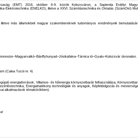
aság (EMT) 2016. október 6-9. között Kolozsváron, a Sapientia Erdélyi Magy
a-Elektrotechnika (ENELKO), illetve a XXVI. Számítástechnika és Oktatás (SzámOkt) Mult
i, illetve más államokbeli magyar szakembereknek tudományos eredményeik bemutatásár
monostor–Magyarvalkó–Bánffyhunyad–Jósikafalva–Tárnica tó–Gyalu–Kolozsvár útvonalon.
m (Calea Turzii nr. 4)
újuló energiaforrások, Villamos- és hőenergia környezetbarát felhasználása, Környezetbar
 vezérléstechnika, Energiahatékony technológiák és anyagok, Képfeldolgozás és mesterség
tikai alkalmazások témakörökben).
ra!