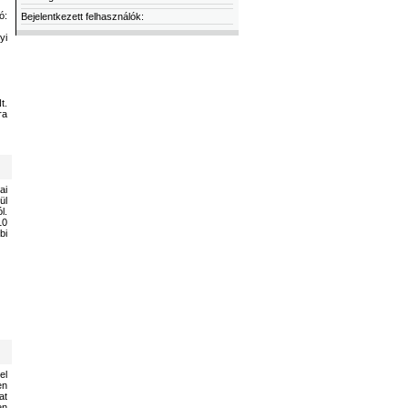
ó:
Bejelentkezett felhasználók:
yi
t.
ra
ai
ül
l.
10
bi
el
en
at
en