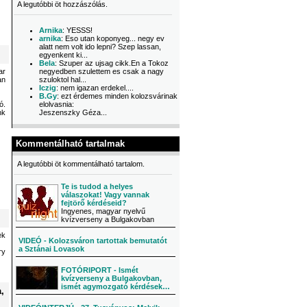
A legutóbbi öt hozzászólás.
Arnika
: YESSS!
arnika
: Eso utan koponyeg... negy ev
alatt nem volt ido lepni? Szep lassan,
egyenkent ki...
Bela
: Szuper az ujsag cikk.En a Tokoz
ar
negyedben szulettem es csak a nagy
an
szuloktol hal...
Iczig
: nem igazan erdekel....
B.Gy
: ezt érdemes minden kolozsvárinak
ó.
elolvasnia:
nk
Jeszenszky Géza...
Kommentálható tartalmak
A legutóbbi öt kommentálható tartalom.
Te is tudod a helyes
válaszokat! Vagy vannak
fejtörő kérdéseid?
Ingyenes, magyar nyelvű
kvízverseny a Bulgakovban
ek
VIDEÓ - Kolozsváron tartottak bemutatót
a Sztánai Lovasok
ry
FOTÓRIPORT - Ismét
kvízverseny a Bulgakovban,
ismét agymozgató kérdések…
,