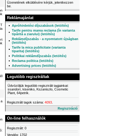
Üzenetének elküldésére kérjük, jelentkezzen
be.
on
ök
Reklámajánlat
NT
Apróhirdetési díjszabások (letöltés)
ia
Tarife pentru marea reclama (în varianta
tipărită a ziarului) (letöltés)
Reklámdíjszabás - a nyomtatott újságban
rt
(letöltés)
ok
Tarife la mica publicitate (varianta
tiparita) (letöltés)
Politikai reklámdíjszabás (letöltés)
Reclama politica (letöltés)
Advertising prices (letöltés)
él
Legutóbb regisztráltak
Üdvözöljük legutóbb regisztrált tagjainkat:
ssandorr, kiseniko, Kszaniszlo, Cosmetic
Plant, 64petrik.
 a
Regisztrált tagok száma:
4093
.
Regisztráció
On-line felhasználók
en
Regisztrált: 0
ó:
Vendég: 1702