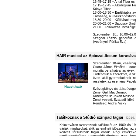
16.45–17.15 – Antal Tibor és
17.15–17.45 – A kollégium Fü
Kónya Tibor.
18.00–18.30 – Emléktábla ava
Társaság, a Közlekedéstudo
18.30–20.00 – Kiállítások m
20.00–21.00 – Bagossy Brot
21.00 – Találkozás, beszélg
Szeptember 18.: 10.00–12.00
Szegedi László generális d
(vezényel: Fórika Éva).
HAIR musical az Apáczai-líceum kórusáva
Szeptember 18-án, vasárnap
Csere János Elméleti Líceum
mutatja be a hatvanas évek s
Történetük a szerelmet, a sz
éven aluli gyermekeknek ne
részletek az esemény Faceb
Nagyítható
Szövegkönyv és dalszövege
Zene: Galt MacDermot
Koreográfus: Jakab Melinda
Zenei vezető: Szabadi Ildikó
Rendező: Andrej Visky
Találkoznak a Stúdió színpad tagjai
[2016.
Kolozsváron szerveznek találkozót az 1960 és 198
várják mindazokat, akik az említett időszakban az
kedvelt társulatnak tagjai voltak. Régi emléke
tevékenységéhez kapcsolódó története vagy bem