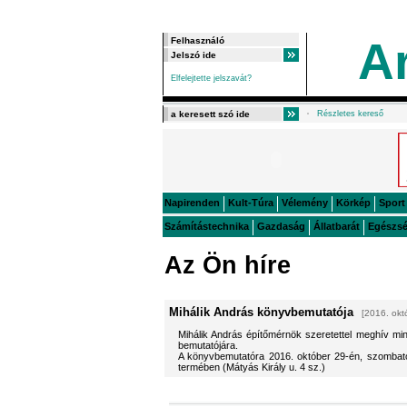
A
Elfelejtette jelszavát?
Részletes kereső
Napirenden
Kult-Túra
Vélemény
Körkép
Sport
Számítástechnika
Gazdaság
Állatbarát
Egészs
Az Ön híre
Mihálik András könyvbemutatója
[2016. okt
Mihálik András építőmérnök szeretettel meghív min
bemutatójára.
A könyvbemutatóra 2016. október 29-én, szombato
termében (Mátyás Király u. 4 sz.)