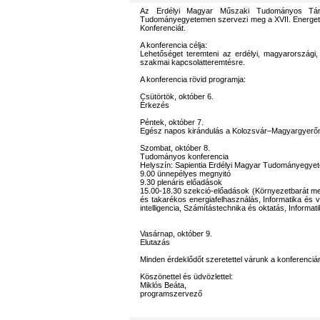
Az Erdélyi Magyar Műszaki Tudományos Társ
Tudományegyetemen szervezi meg a XVII. Energetik
Konferenciát.
A konferencia célja:
Lehetőséget teremteni az erdélyi, magyarország
szakmai kapcsolatteremtésre.
A konferencia rövid programja:
Csütörtök, október 6.
Érkezés
Péntek, október 7.
Egész napos kirándulás a Kolozsvár–Magyargyerő
Szombat, október 8.
Tudományos konferencia
Helyszín: Sapientia Erdélyi Magyar Tudományegyete
9.00 ünnepélyes megnyitó
9.30 plenáris előadások
15.00-18.30 szekció-előadások (Környezetbarát meg
és takarékos energiafelhasználás, Informatika és
intelligencia, Számítástechnika és oktatás, Informa
Vasárnap, október 9.
Elutazás
Minden érdeklődőt szeretettel várunk a konferenciá
Köszönettel és üdvözlettel:
Miklós Beáta,
programszervező