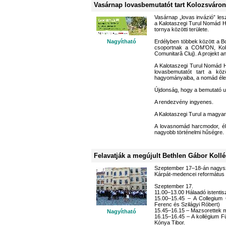
Vasárnap lovasbemutatót tart Kolozsváron
Vasárnap „lovas invázió” les
a Kalotaszegi Turul Nomád H
tornya közötti területe.
Nagyítható
Erdélyben többek között a B
csoportnak a COM’ON, Koloz
Comunitară Cluj). A projekt a
A Kalotaszegi Turul Nomád H
lovasbemutatót tart a kö
hagyományaiba, a nomád életm
Újdonság, hogy a bemutató u
A rendezvény ingyenes.
A Kalotaszegi Turul a magyar
A lovasnomád harcmodor, éle
nagyobb történelmi hűségre.
Felavatják a megújult Bethlen Gábor Kol
Szeptember 17–18-án nagysza
Kárpát-medencei református i
Szeptember 17.
11.00–13.00 Hálaadó istentisz
15.00–15.45 – A Collegium 
Ferenc és Szilágyi Róbert)
15.45–16.15 – Mazsorettek
Nagyítható
16.15–16.45 – A kollégium Fü
Kónya Tibor.