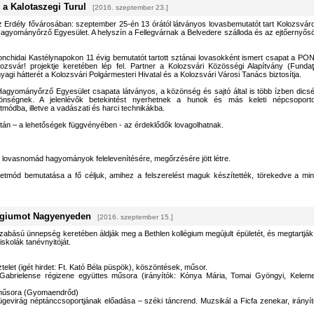
 a Kalotaszegi Turul
[2016. szeptember 23.]
z Erdély fővárosában: szeptember 25-én 13 órától látványos lovasbemutatót tart Kolozsvár
agyományőrző Egyesület. A helyszín a Fellegvárnak a Belvedere szálloda és az ejtőernyős
onchidai Kastélynapokon 11 évig bemutatót tartott sztánai lovasokként ismert csapat a PO
svár! projektje keretében lép fel. Partner a Kolozsvári Közösségi Alapítvány (Fundaţ
nyagi hátterét a Kolozsvári Polgármesteri Hivatal és a Kolozsvári Városi Tanács biztosítja.
agyományőrző Egyesület csapata látványos, a közönség és sajtó által is több ízben dicsé
zönségnek. A jelenlévők betekintést nyerhetnek a hunok és más keleti népcsoport
ódba, illetve a vadászati és harci technikákba.
tán – a lehetőségek függvényében - az érdeklődők lovagolhatnak.
 lovasnomád hagyományok felelevenítésére, megőrzésére jött létre.
tmód bemutatása a fő céljuk, amihez a felszerelést maguk készítették, törekedve a min
légiumot Nagyenyeden
[2016. szeptember 15.]
bású ünnepség keretében áldják meg a Bethlen kollégium megújult épületét, és megtartják
skolák tanévnyitóját.
telet (igét hirdet: Ft. Kató Béla püspök), köszöntések, műsor.
Gabrielense régizene együttes műsora (irányítók: Kónya Mária, Tomai Gyöngyi, Kelem
 műsora (Gyomaendrőd)
gevirág néptánccsoportjának előadása – széki táncrend. Muzsikál a Ficfa zenekar, irányít