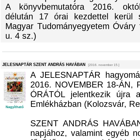
A könyvbemutatóra 2016. októ
délután 17 órai kezdettel kerül 
Magyar Tudományegyetem Óváry t
u. 4 sz.)
JELESNAPTÁR SZENT ANDRÁS HAVÁBAN
[2016. november 15.]
A JELESNAPTÁR hagyomán
2016. NOVEMBER 18-ÁN,
ÓRÁTÓL jelentkezik újra 
Emlékházban (Kolozsvár, Repub
Nagyítható
SZENT ANDRÁS HAVÁBAN a
napjához, valamint egyéb n