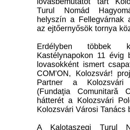
lovasbemutatót tart Kol
Turul Nomád Hagyomá
helyszín a Fellegvárnak 
az ejtőernyősök tornya közö
Erdélyben többek k
Kastélynapokon 11 évig b
lovasokként ismert csap
COM’ON, Kolozsvár! proje
Partner a Kolozsvári 
(Fundaţia Comunitară C
hátterét a Kolozsvári Po
Kolozsvári Városi Tanács b
A Kalotaszegi Turul 