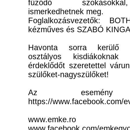
fűződő szokásokkal
ismerkedhetnek meg.
Foglalkozásvezetők: BO
kézműves és SZABÓ KINGA j
Havonta sorra kerülő r
osztályos kisdiákoknak
érdeklődőt szeretettel vár
szülőket-nagyszülőket!
Az esemény Fac
https://www.facebook.com/
www.emke.ro
www.facebook.com/emkegyo