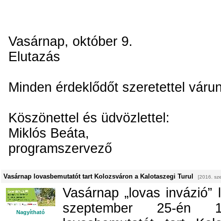
Vasárnap, október 9.
Elutazás
Minden érdeklődőt szeretettel várun
Köszönettel és üdvözlettel:
Miklós Beáta,
programszervező
Vasárnap lovasbemutatót tart Kolozsváron a Kalotaszegi Turul
[2016. sz
Vasárnap „lovas invázió” 
szeptember 25-én 1
Nagyítható