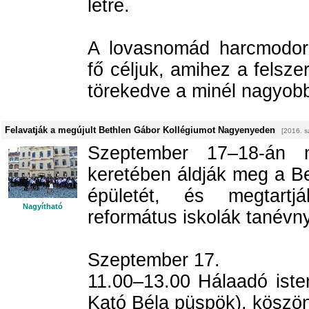
létre.
A lovasnomád harcmodor
fő céljuk, amihez a felsze
törekedve a minél nagyobb
Felavatják a megújult Bethlen Gábor Kollégiumot Nagyenyeden
[2016. s
Szeptember 17–18-án 
keretében áldják meg a Be
épületét, és megtartj
Nagyítható
református iskolák tanévnyi
Szeptember 17.
11.00–13.00 Hálaadó istent
Kató Béla püspök), köszö