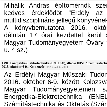
Mihálik András építőmérnök sze
kedves érdeklődőt "Erdély az
multidiszciplináris jellegű könyvén
A könyvbemutatóra 2016. októ
délután 17 órai kezdettel kerül 
Magyar Tudományegyetem Óváry t
u. 4 sz.)
XVII. Energetika-Elektrotechnika (ENELKO), illetve XXVI. Számítástech
2016. október 6-9., Kolozsvár
[2016. október 03.]
Az Erdélyi Magyar Műszaki Tudo
2016. október 6-9. között Kolozsvá
Magyar Tudományegyetemen s
Energetika-Elektrotechnika (EN
Számítástechnika és Oktatás (Szám