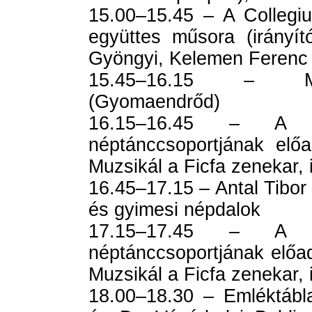
15.00–15.45 – A Collegi
együttes műsora (irányí
Gyöngyi, Kelemen Ferenc 
15.45–16.15 – Ma
(Gyomaendrőd)
16.15–16.45 – A ko
néptánccsoportjának elő
Muzsikál a Ficfa zenekar, 
16.45–17.15 – Antal Tibor
és gyimesi népdalok
17.15–17.45 – A ko
néptánccsoportjának előa
Muzsikál a Ficfa zenekar, 
18.00–18.30 – Emléktábl