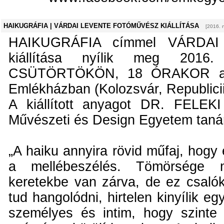
HAIKUGRÁFIA | VÁRDAI LEVENTE FOTÓMŰVÉSZ KIÁLLÍTÁSA
[2016. 
HAIKUGRÁFIA címmel VÁRDAI
kiállítása nyílik meg 201
CSÜTÖRTÖKÖN, 18 ÓRAKOR a G
Emlékházban (Kolozsvár, Republicii/
A kiállított anyagot DR. FELEK
Művészeti és Design Egyetem tanár
„A haiku annyira rövid műfaj, hogy
a mellébeszélés. Tömörsége m
keretekbe van zárva, de ez csalók
tud hangolódni, hirtelen kinyílik e
személyes és intim, hogy szinte