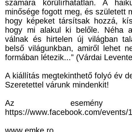
számára körülírhatatlan. A hai
minősége fogott meg, és született
hogy képeket társítsak hozzá, kís
hogy mi alakul ki belőle. Néha 
válnak és hirtelen új világban ta
belső világunkban, amiről lehet n
formában létezik...” (Várdai Levente
A kiállítás megtekinthető folyó év 
Szeretettel várunk mindenkit!
Az esemény Face
https://www.facebook.com/events
www.emke.ro