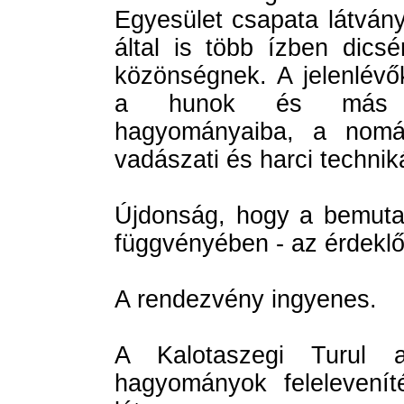
Egyesület csapata látván
által is több ízben dicsé
közönségnek. A jelenlévő
a hunok és más ke
hagyományaiba, a nomád
vadászati és harci technik
Újdonság, hogy a bemuta
függvényében - az érdeklő
A rendezvény ingyenes.
A Kalotaszegi Turul 
hagyományok felelevenít