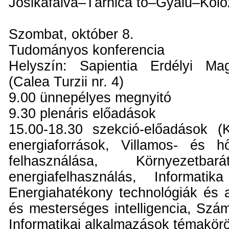
Jósikafalva–Tárnica tó–Gyalu–Kolo
Szombat, október 8.
Tudományos konferencia
Helyszín: Sapientia Erdélyi M
(Calea Turzii nr. 4)
9.00 ünnepélyes megnyitó
9.30 plenáris előadások
15.00-18.30 szekció-előadások (
energiaforrások, Villamos- és h
felhasználása, Környezet
energiafelhasználás, Informatik
Energiahatékony technológiák és 
és mesterséges intelligencia, Szám
Informatikai alkalmazások témakör