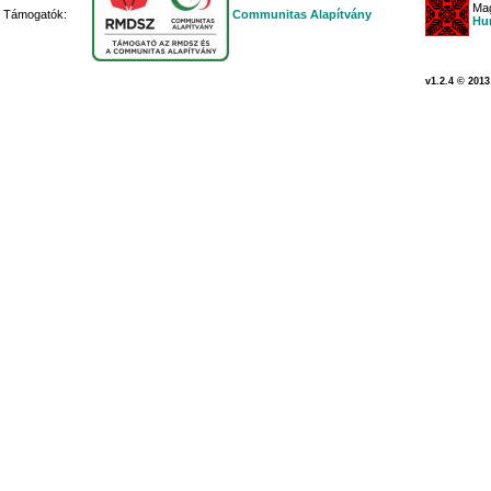
Mag
Támogatók:
Communitas Alapítvány
Hu
v1.2.4 © 2013