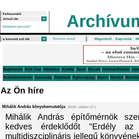
Archívu
Elfelejtette jelszavát?
Magunkról
|
Kapcsolat
|
M
Részletes kereső
Napirenden
Kult-Túra
Vélemény
Körkép
Sport
Mozaik
Hirdetés/Reklám
Ope
Számítástechnika
Gazdaság
Állatbarát
Egészségügy
Riport
Decibel
Motorh
Az Ön híre
Mihálik András könyvbemutatója
[2016. október 27.]
Mihálik András építőmérnök sze
kedves érdeklődőt "Erdély az
multidiszciplináris jellegű könyvén