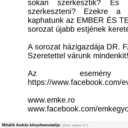
sokan szerkesztik? És 
szerkeszteni? Ezekre a 
kaphatunk az EMBER ÉS 
sorozat újabb estjének keret
A sorozat házigazdája DR
Szeretettel várunk mindenkit
Az esemény Fac
https://www.facebook.com/
www.emke.ro
www.facebook.com/emkegyo
Mihálik András könyvbemutatója
[2016. október 27.]