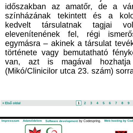
időszakban az amatőr, de a vár
színházának tekintett és a kol
kedvelt társulatnak tagjai v
elevenítenének fel, régi ismerő
egymásra – akinek a társulat tev
története vagy bemutatható fény
van, azt is magával hozhatj
(Mikó/Clinicilor utca 23. szám) sorr
« Első oldal
1
2
3
4
5
6
7
8
9
Impresszum
Adatvédelem
by Codespring.
Web hosting by Cod
Software development