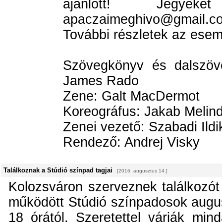
ajánlott! Jegyek
apaczaimeghivo@gmail.c
További részletek az ese
Szövegkönyv és dalszö
James Rado
Zene: Galt MacDermot
Koreográfus: Jakab Melin
Zenei vezető: Szabadi Ildi
Rendező: Andrej Visky
Találkoznak a Stúdió színpad tagjai
[2016. augusztus 14.]
Kolozsváron szerveznek találkozót
működött Stúdió színpadosok augus
18 órától. Szeretettel várják mind