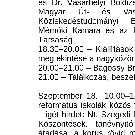
és Dr. Vásárhelyi Boldizs
Magyar Út- és Vasú
Közlekedéstudományi 
Mérnöki Kamara és az E
Társaság
18.30–20.00 – Kiállítások
megtekintése a nagyközö
20.00–21.00 – Bagossy B
21.00 – Találkozás, beszé
Szeptember 18.: 10.00–1
református iskolák közös t
– igét hirdet: Nt. Szegedi 
Köszöntések, tanévnyitó
átadása, a kórus rövid m