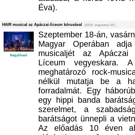
Éva).
HAIR musical az Apáczai-líceum kórusával
[2016. augusztus 25.]
Szeptember 18-án, vasárna
Magyar Operában adja 
musicaljét az Apáczai
Nagyítható
Líceum vegyeskara. A
meghatározó rock-musica
nélkül mutatja be a h
forradalmát. Egy háborúb
egy hippi banda barátság
szerelmet, a szabadsá
barátságot ünnepli a vie
Az előadás 10 éven al