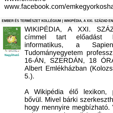
www.facebook.com/emkegyorkosh
EMBER ÉS TERMÉSZET KOLLÉGIUM | WIKIPÉDIA, A XXI. SZÁZAD E
WIKIPÉDIA, A XXI. SZÁ
címmel tart előadás
informatikus, a Sapie
Tudományegyetem profess
Nagyítható
16-ÁN, SZERDÁN, 18 ÓRÁ
Albert Emlékházban (Kolozsvá
5.).
A Wikipédia élő lexikon, p
bővül. Mivel bárki szerkeszthe
hogy mennyire megbízható. 