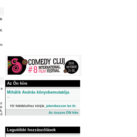
ik
l,
em
Az Ön híre
 a
Mihálik András könyvbemutatója
...
ez
Hír feltöltéséhez kérjük,
jelentkezzen be itt
.
ás
á,
Az összes ÖN híre
ső
Legutóbbi hozzászólások