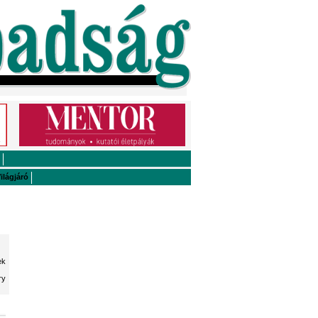
ilágjáró
ek
ry