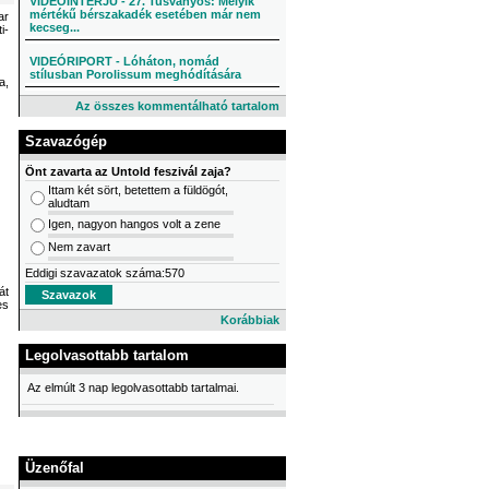
VIDEÓINTERJÚ - 27. Tusványos: Melyik
mértékű bérszakadék esetében már nem
ar
kecseg...
i-
VIDEÓRIPORT - Lóháton, nomád
stílusban Porolissum meghódítására
a,
Az összes kommentálható tartalom
Szavazógép
Önt zavarta az Untold feszivál zaja?
Ittam két sört, betettem a füldögót,
aludtam
Igen, nagyon hangos volt a zene
Nem zavart
Eddigi szavazatok száma:570
át
es
Korábbiak
Legolvasottabb tartalom
Az elmúlt 3 nap legolvasottabb tartalmai.
Üzenőfal