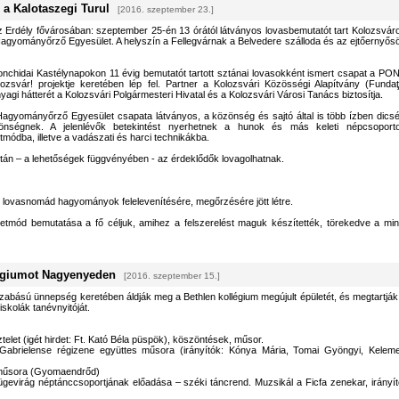
 a Kalotaszegi Turul
[2016. szeptember 23.]
z Erdély fővárosában: szeptember 25-én 13 órától látványos lovasbemutatót tart Kolozsvár
agyományőrző Egyesület. A helyszín a Fellegvárnak a Belvedere szálloda és az ejtőernyős
onchidai Kastélynapokon 11 évig bemutatót tartott sztánai lovasokként ismert csapat a PO
svár! projektje keretében lép fel. Partner a Kolozsvári Közösségi Alapítvány (Fundaţ
nyagi hátterét a Kolozsvári Polgármesteri Hivatal és a Kolozsvári Városi Tanács biztosítja.
agyományőrző Egyesület csapata látványos, a közönség és sajtó által is több ízben dicsé
zönségnek. A jelenlévők betekintést nyerhetnek a hunok és más keleti népcsoport
ódba, illetve a vadászati és harci technikákba.
tán – a lehetőségek függvényében - az érdeklődők lovagolhatnak.
 lovasnomád hagyományok felelevenítésére, megőrzésére jött létre.
tmód bemutatása a fő céljuk, amihez a felszerelést maguk készítették, törekedve a min
légiumot Nagyenyeden
[2016. szeptember 15.]
bású ünnepség keretében áldják meg a Bethlen kollégium megújult épületét, és megtartják
skolák tanévnyitóját.
telet (igét hirdet: Ft. Kató Béla püspök), köszöntések, műsor.
Gabrielense régizene együttes műsora (irányítók: Kónya Mária, Tomai Gyöngyi, Kelem
 műsora (Gyomaendrőd)
gevirág néptánccsoportjának előadása – széki táncrend. Muzsikál a Ficfa zenekar, irányít