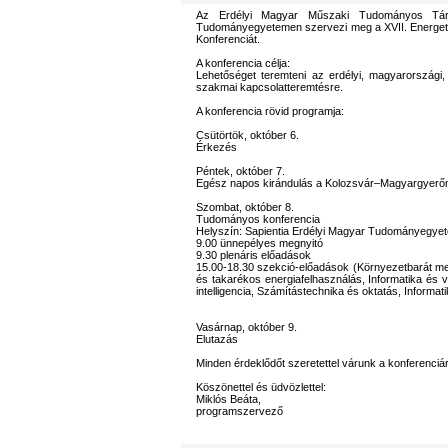
Az Erdélyi Magyar Műszaki Tudományos Társ
Tudományegyetemen szervezi meg a XVII. Energetik
Konferenciát.
A konferencia célja:
Lehetőséget teremteni az erdélyi, magyarország
szakmai kapcsolatteremtésre.
A konferencia rövid programja:
Csütörtök, október 6.
Érkezés
Péntek, október 7.
Egész napos kirándulás a Kolozsvár–Magyargyerő
Szombat, október 8.
Tudományos konferencia
Helyszín: Sapientia Erdélyi Magyar Tudományegyete
9.00 ünnepélyes megnyitó
9.30 plenáris előadások
15.00-18.30 szekció-előadások (Környezetbarát meg
és takarékos energiafelhasználás, Informatika és
intelligencia, Számítástechnika és oktatás, Informa
Vasárnap, október 9.
Elutazás
Minden érdeklődőt szeretettel várunk a konferenciá
Köszönettel és üdvözlettel:
Miklós Beáta,
programszervező