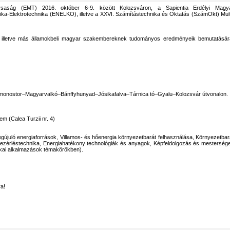
aság (EMT) 2016. október 6-9. között Kolozsváron, a Sapientia Erdélyi Magy
a-Elektrotechnika (ENELKO), illetve a XXVI. Számítástechnika és Oktatás (SzámOkt) Mult
i, illetve más államokbeli magyar szakembereknek tudományos eredményeik bemutatásár
monostor–Magyarvalkó–Bánffyhunyad–Jósikafalva–Tárnica tó–Gyalu–Kolozsvár útvonalon.
m (Calea Turzii nr. 4)
újuló energiaforrások, Villamos- és hőenergia környezetbarát felhasználása, Környezetbar
 vezérléstechnika, Energiahatékony technológiák és anyagok, Képfeldolgozás és mesterség
tikai alkalmazások témakörökben).
ra!