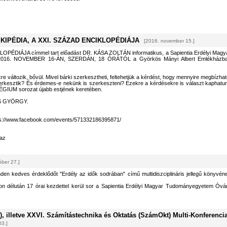
IPÉDIA, A XXI. SZÁZAD ENCIKLOPÉDIÁJA
[2016. november 15.]
PÉDIÁJA címmel tart előadást DR. KÁSA ZOLTÁN informatikus, a Sapientia Erdélyi Magy
 2016. NOVEMBER 16-ÁN, SZERDÁN, 18 ÓRÁTÓL a Györkös Mányi Albert Emlékházb
cre változik, bővül. Mivel bárki szerkesztheti, feltehetjük a kérdést, hogy mennyire megbízhat
erkesztik? És érdemes-e nekünk is szerkeszteni? Ezekre a kérdésekre is választ kaphatu
UM sorozat újabb estjének keretében.
AS GYÖRGY.
ps://www.facebook.com/events/571332186395871/
az
óber 27.]
den kedves érdeklődőt "Erdély az idők sodrában" című multidiszciplináris jellegű könyvén
n délután 17 órai kezdettel kerül sor a Sapientia Erdélyi Magyar Tudományegyetem Óvá
, illetve XXVI. Számítástechnika és Oktatás (SzámOkt) Multi-Konferencia
03.]