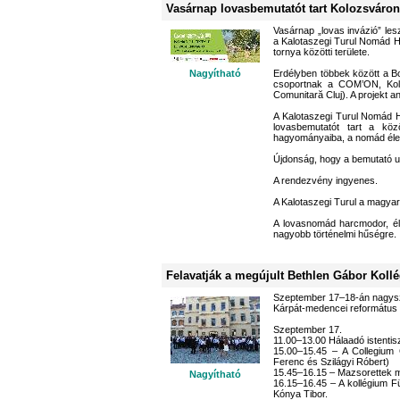
Vasárnap lovasbemutatót tart Kolozsváron
Vasárnap „lovas invázió” les
a Kalotaszegi Turul Nomád H
tornya közötti területe.
Nagyítható
Erdélyben többek között a B
csoportnak a COM’ON, Koloz
Comunitară Cluj). A projekt a
A Kalotaszegi Turul Nomád H
lovasbemutatót tart a kö
hagyományaiba, a nomád életm
Újdonság, hogy a bemutató u
A rendezvény ingyenes.
A Kalotaszegi Turul a magyar
A lovasnomád harcmodor, éle
nagyobb történelmi hűségre.
Felavatják a megújult Bethlen Gábor Kol
Szeptember 17–18-án nagysza
Kárpát-medencei református i
Szeptember 17.
11.00–13.00 Hálaadó istentisz
15.00–15.45 – A Collegium 
Ferenc és Szilágyi Róbert)
15.45–16.15 – Mazsorettek
Nagyítható
16.15–16.45 – A kollégium Fü
Kónya Tibor.