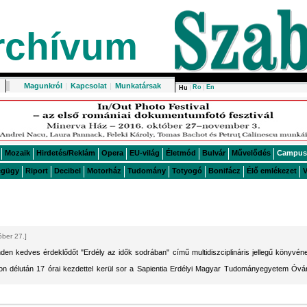
rchívum
Magunkról
|
Kapcsolat
|
Munkatársak
Ro
En
Hu
Mozaik
Hirdetés/Reklám
Opera
EU-világ
Életmód
Bulvár
Művelődés
Campus
égügy
Riport
Decibel
Motorház
Tudomány
Totyogó
Bonifácz
Élő emlékezet
V
óber 27.]
den kedves érdeklődőt "Erdély az idők sodrában" című multidiszciplináris jellegű könyvén
n délután 17 órai kezdettel kerül sor a Sapientia Erdélyi Magyar Tudományegyetem Óvá