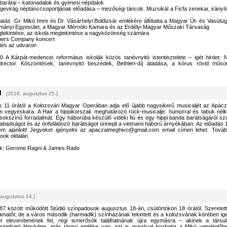
 barátai – katonadalok és gyimesi népdalok
gevirág néptánccsoportjának előadása – mezőségi táncok. Muzsikál a Ficfa zenekar, irányít
tás :Gr. Mikó Imre és Dr. Vásárhelyi Boldizsár emlékére állíttatta a Magyar Út- és Vasútüg
mányi Egyesület, a Magyar Mérnöki Kamara és az Erdélyi Magyar Műszaki Társaság
egtekintése, az iskola megtekintése a nagyközönség számára
hers Company koncert
etés az udvaron
 A Kárpát-medencei református iskolák közös tanévnyitó istentisztelete – igét hirdet: N
irector. Köszöntések, tanévnyitó beszédek, Bethlen-díj átadása, a kórus rövid műso
l
[2016. augusztus 25.]
 11 órától a Kolozsvári Magyar Operában adja elő újabb nagysikerű musicaljét az Apácz
 vegyeskara. A Hair a hippikorszak meghatározó rock-musicalje: humorral és tabuk nélk
okszínű forradalmát. Egy háborúba készülő vidéki fiú és egy hippi banda barátságáról szó
abadságot és az önfeláldozó barátságot ünnepli a vietnami háború árnyékában. Az előadás 
m ajánlott! Jegyeket igényelni az apaczaimeghivo@gmail.com email címen lehet. Továb
ook oldalán.
k: Gerome Ragni & James Rado
 augusztus 14.]
7 között működött Stúdió színpadosok augusztus 18-án, csütörtökön 18 órától. Szeretett
 amatőr, de a város második (harmadik) színházának tekintett és a kolozsváriak körében ig
ket elevenítenének fel, régi ismerősök találhatnának újra egymásra – akinek a társul
utatható fényképe, más tárgyi emléke van, azt is magával hozhatja a Mikó vendéglőb