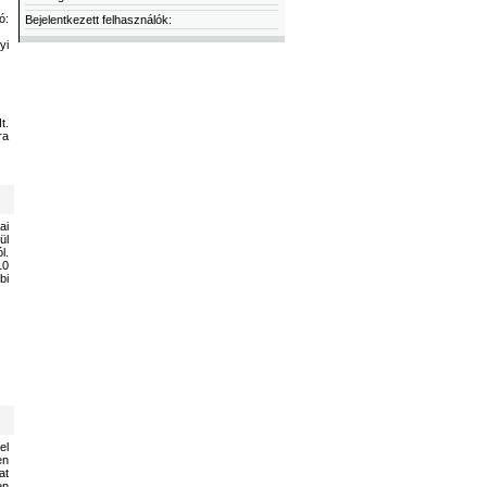
ó:
Bejelentkezett felhasználók:
yi
t.
ra
ai
ül
l.
10
bi
el
en
at
en