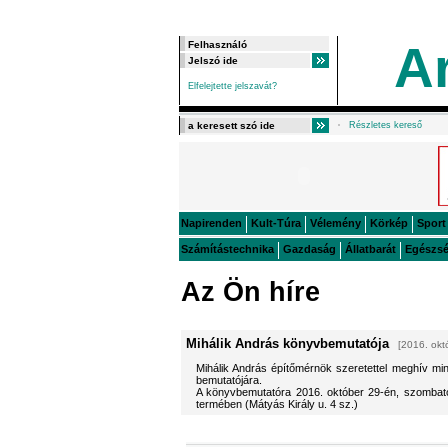
A
Elfelejtette jelszavát?
Részletes kereső
Napirenden
Kult-Túra
Vélemény
Körkép
Sport
Számítástechnika
Gazdaság
Állatbarát
Egészs
Az Ön híre
Mihálik András könyvbemutatója
[2016. okt
Mihálik András építőmérnök szeretettel meghív min
bemutatójára.
A könyvbemutatóra 2016. október 29-én, szombato
termében (Mátyás Király u. 4 sz.)