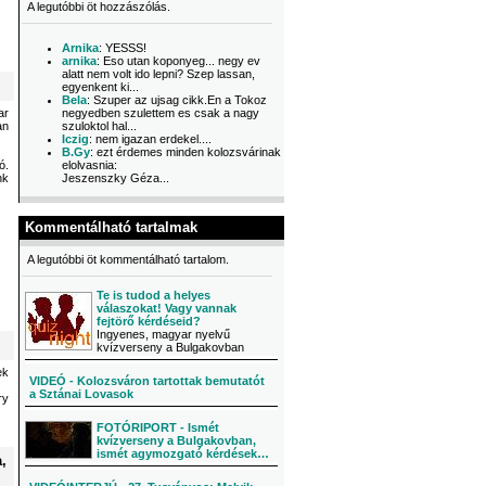
A legutóbbi öt hozzászólás.
Arnika
: YESSS!
arnika
: Eso utan koponyeg... negy ev
alatt nem volt ido lepni? Szep lassan,
egyenkent ki...
Bela
: Szuper az ujsag cikk.En a Tokoz
ar
negyedben szulettem es csak a nagy
an
szuloktol hal...
Iczig
: nem igazan erdekel....
B.Gy
: ezt érdemes minden kolozsvárinak
ó.
elolvasnia:
nk
Jeszenszky Géza...
Kommentálható tartalmak
A legutóbbi öt kommentálható tartalom.
Te is tudod a helyes
válaszokat! Vagy vannak
fejtörő kérdéseid?
Ingyenes, magyar nyelvű
kvízverseny a Bulgakovban
ek
VIDEÓ - Kolozsváron tartottak bemutatót
a Sztánai Lovasok
ry
FOTÓRIPORT - Ismét
kvízverseny a Bulgakovban,
ismét agymozgató kérdések…
,