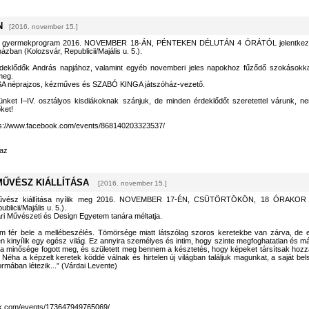
N
[2016. november 15.]
 gyermekprogram 2016. NOVEMBER 18-ÁN, PÉNTEKEN DÉLUTÁN 4 ÓRÁTÓL jelentkez
zban (Kolozsvár, Republicii/Majális u. 5.).
ődők András napjához, valamint egyéb novemberi jeles napokhoz fűződő szokásokka
meg.
A néprajzos, kézműves és SZABÓ KINGA játszóház-vezető.
nket I–IV. osztályos kisdiákoknak szánjuk, de minden érdeklődőt szeretettel várunk, n
ket!
ps://www.facebook.com/events/868140203323537/
az
MŰVÉSZ KIÁLLÍTÁSA
[2016. november 15.]
vész kiállítása nyílik meg 2016. NOVEMBER 17-ÉN, CSÜTÖRTÖKÖN, 18 ÓRAKOR
icii/Majális u. 5.).
ri Művészeti és Design Egyetem tanára méltatja.
m fér bele a mellébeszélés. Tömörsége miatt látszólag szoros keretekbe van zárva, de 
len kinyílik egy egész világ. Ez annyira személyes és intim, hogy szinte megfoghatatlan és m
ia minősége fogott meg, és született meg bennem a késztetés, hogy képeket társítsak hozz
e. Néha a képzelt keretek köddé válnak és hirtelen új világban találjuk magunkat, a saját bel
ormában létezik...” (Várdai Levente)
ok.com/events/173647949765069/