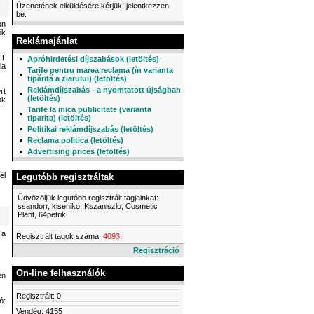
Üzenetének elküldésére kérjük, jelentkezzen
be.
on
ök
Reklámajánlat
NT
Apróhirdetési díjszabások (letöltés)
ia
Tarife pentru marea reclama (în varianta
tipărită a ziarului) (letöltés)
Reklámdíjszabás - a nyomtatott újságban
rt
(letöltés)
ok
Tarife la mica publicitate (varianta
tiparita) (letöltés)
Politikai reklámdíjszabás (letöltés)
Reclama politica (letöltés)
Advertising prices (letöltés)
él
Legutóbb regisztráltak
Üdvözöljük legutóbb regisztrált tagjainkat:
ssandorr, kiseniko, Kszaniszlo, Cosmetic
Plant, 64petrik.
 a
Regisztrált tagok száma:
4093
.
Regisztráció
On-line felhasználók
en
Regisztrált: 0
ó:
Vendég: 4155