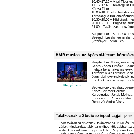
16.45–17.15 – Antal Tibor és
17.15–17.45 – A kollégium Fü
Kónya Tibor.
18.00–18.30 – Emléktábla ava
Társaság, a Közlekedéstudo
18.30–20.00 – Kiállítások m
20.00–21.00 – Bagossy Brot
21.00 – Találkozás, beszélg
Szeptember 18.: 10.00–12.00
Szegedi László generális d
(vezényel: Fórika Éva).
HAIR musical az Apáczai-líceum kórusáva
Szeptember 18-án, vasárnap
Csere János Elméleti Líceum
mutatja be a hatvanas évek s
Történetük a szerelmet, a sz
éven aluli gyermekeknek ne
részletek az esemény Faceb
Nagyítható
Szövegkönyv és dalszövege
Zene: Galt MacDermot
Koreográfus: Jakab Melinda
Zenei vezető: Szabadi Ildikó
Rendező: Andrej Visky
Találkoznak a Stúdió színpad tagjai
[2016.
Kolozsváron szerveznek találkozót az 1960 és 198
várják mindazokat, akik az említett időszakban az
kedvelt társulatnak tagjai voltak. Régi emléke
tevékenységéhez kapcsolódó története vagy bem