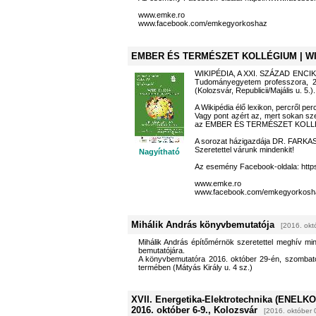
www.emke.ro
www.facebook.com/emkegyorkoshaz
EMBER ÉS TERMÉSZET KOLLÉGIUM | WIK
WIKIPÉDIA, A XXI. SZÁZAD ENCIKLO
Tudományegyetem professzora,
(Kolozsvár, Republicii/Majális u. 5.).
A Wikipédia élő lexikon, percről per
Vagy pont azért az, mert sokan sz
az EMBER ÉS TERMÉSZET KOLLÉGI
A sorozat házigazdája DR. FARK
Szeretettel várunk mindenkit!
Nagyítható
Az esemény Facebook-oldala: htt
www.emke.ro
www.facebook.com/emkegyorkosh
Mihálik András könyvbemutatója
[2016. okt
Mihálik András építőmérnök szeretettel meghív min
bemutatójára.
A könyvbemutatóra 2016. október 29-én, szombato
termében (Mátyás Király u. 4 sz.)
XVII. Energetika-Elektrotechnika (ENELKO)
2016. október 6-9., Kolozsvár
[2016. október 