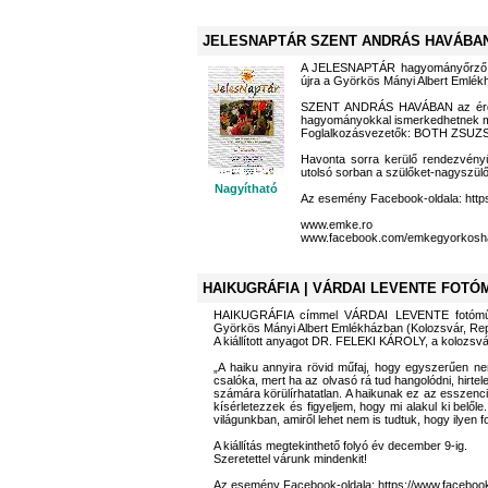
JELESNAPTÁR SZENT ANDRÁS HAVÁBA
A JELESNAPTÁR hagyományőrző
újra a Györkös Mányi Albert Emlékhá
SZENT ANDRÁS HAVÁBAN az érdekl
hagyományokkal ismerkedhetnek 
Foglalkozásvezetők: BOTH ZSUZS
Havonta sorra kerülő rendezvényü
utolsó sorban a szülőket-nagyszülő
Nagyítható
Az esemény Facebook-oldala: htt
www.emke.ro
www.facebook.com/emkegyorkosh
HAIKUGRÁFIA | VÁRDAI LEVENTE FOTÓ
HAIKUGRÁFIA címmel VÁRDAI LEVENTE fotómű
Györkös Mányi Albert Emlékházban (Kolozsvár, Republ
A kiállított anyagot DR. FELEKI KÁROLY, a kolozsvá
„A haiku annyira rövid műfaj, hogy egyszerűen ne
csalóka, mert ha az olvasó rá tud hangolódni, hirte
számára körülírhatatlan. A haikunak ez az esszenc
kísérletezzek és figyeljem, hogy mi alakul ki belől
világunkban, amiről lehet nem is tudtuk, hogy ilyen f
A kiállítás megtekinthető folyó év december 9-ig.
Szeretettel várunk mindenkit!
Az esemény Facebook-oldala: https://www.facebo