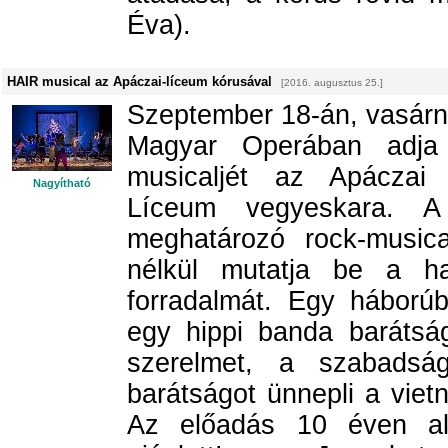
Éva).
HAIR musical az Apáczai-líceum kórusával
[2016. augusztus 25.]
Szeptember 18-án, vasárna
Magyar Operában adja 
musicaljét az Apáczai
Nagyítható
Líceum vegyeskara. A
meghatározó rock-musica
nélkül mutatja be a h
forradalmát. Egy háborúb
egy hippi banda barátság
szerelmet, a szabadsá
barátságot ünnepli a vie
Az előadás 10 éven al