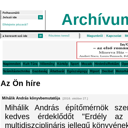
Archívu
Elfelejtette jelszavát?
Magunkról
|
Kapcsolat
|
M
Részletes kereső
Napirenden
Kult-Túra
Vélemény
Körkép
Sport
Mozaik
Hirdetés/Reklám
Ope
Számítástechnika
Gazdaság
Állatbarát
Egészségügy
Riport
Decibel
Motorh
Az Ön híre
Mihálik András könyvbemutatója
[2016. október 27.]
Mihálik András építőmérnök sze
kedves érdeklődőt "Erdély az
multidiszciplináris jellegű könyvén