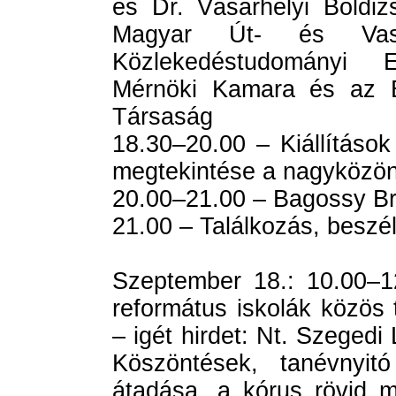
és Dr. Vásárhelyi Boldizs
Magyar Út- és Vasú
Közlekedéstudományi 
Mérnöki Kamara és az E
Társaság
18.30–20.00 – Kiállítások
megtekintése a nagyközö
20.00–21.00 – Bagossy B
21.00 – Találkozás, beszé
Szeptember 18.: 10.00–1
református iskolák közös t
– igét hirdet: Nt. Szegedi 
Köszöntések, tanévnyitó
átadása, a kórus rövid m