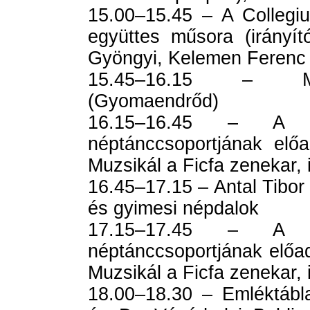
15.00–15.45 – A Collegi
együttes műsora (irányí
Gyöngyi, Kelemen Ferenc 
15.45–16.15 – Ma
(Gyomaendrőd)
16.15–16.45 – A ko
néptánccsoportjának elő
Muzsikál a Ficfa zenekar, 
16.45–17.15 – Antal Tibor
és gyimesi népdalok
17.15–17.45 – A ko
néptánccsoportjának előa
Muzsikál a Ficfa zenekar, 
18.00–18.30 – Emléktábl