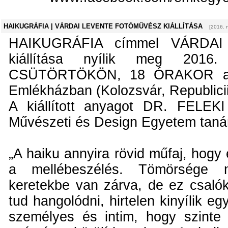
HAIKUGRÁFIA | VÁRDAI LEVENTE FOTÓMŰVÉSZ KIÁLLÍTÁSA
[2016. 
HAIKUGRÁFIA címmel VÁRDAI
kiállítása nyílik meg 201
CSÜTÖRTÖKÖN, 18 ÓRAKOR a G
Emlékházban (Kolozsvár, Republicii/
A kiállított anyagot DR. FELEK
Művészeti és Design Egyetem tanár
„A haiku annyira rövid műfaj, hogy
a mellébeszélés. Tömörsége m
keretekbe van zárva, de ez csalók
tud hangolódni, hirtelen kinyílik e
személyes és intim, hogy szinte