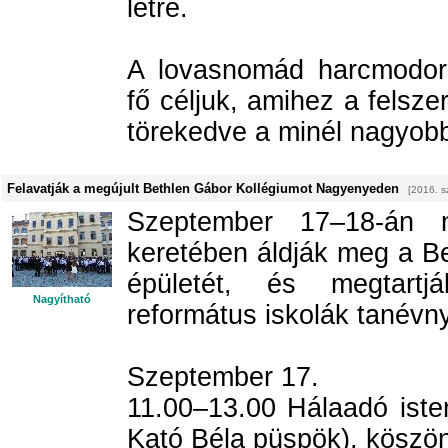
létre.
A lovasnomád harcmodor
fő céljuk, amihez a felsze
törekedve a minél nagyobb
Felavatják a megújult Bethlen Gábor Kollégiumot Nagyenyeden
[2016. s
Szeptember 17–18-án 
keretében áldják meg a Be
épületét, és megtartj
Nagyítható
református iskolák tanévnyi
Szeptember 17.
11.00–13.00 Hálaadó istent
Kató Béla püspök), köszö