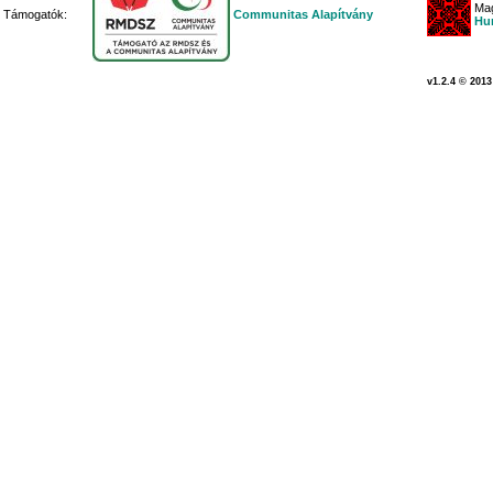
Mag
Támogatók:
Communitas Alapítvány
Hu
v1.2.4 © 2013