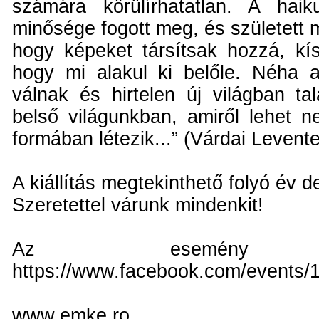
számára körülírhatatlan. A hai
minősége fogott meg, és született
hogy képeket társítsak hozzá, kís
hogy mi alakul ki belőle. Néha 
válnak és hirtelen új világban ta
belső világunkban, amiről lehet n
formában létezik...” (Várdai Levente
A kiállítás megtekinthető folyó év 
Szeretettel várunk mindenkit!
Az esemény Face
https://www.facebook.com/events
www.emke.ro