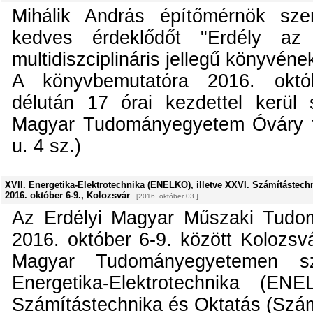
Mihálik András építőmérnök sze
kedves érdeklődőt "Erdély az
multidiszciplináris jellegű könyvén
A könyvbemutatóra 2016. októ
délután 17 órai kezdettel kerül 
Magyar Tudományegyetem Óváry t
u. 4 sz.)
XVII. Energetika-Elektrotechnika (ENELKO), illetve XXVI. Számítástech
2016. október 6-9., Kolozsvár
[2016. október 03.]
Az Erdélyi Magyar Műszaki Tudo
2016. október 6-9. között Kolozsvá
Magyar Tudományegyetemen s
Energetika-Elektrotechnika (EN
Számítástechnika és Oktatás (Szám