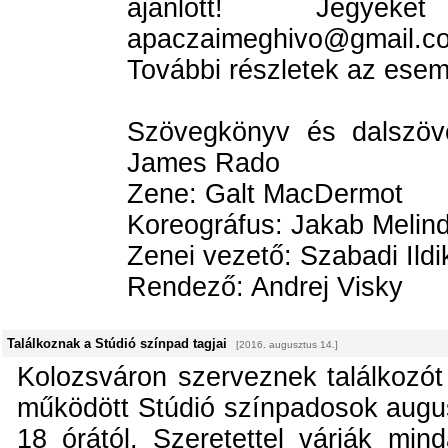
ajánlott! Jegyek
apaczaimeghivo@gmail.c
További részletek az ese
Szövegkönyv és dalszö
James Rado
Zene: Galt MacDermot
Koreográfus: Jakab Melin
Zenei vezető: Szabadi Ildi
Rendező: Andrej Visky
Találkoznak a Stúdió színpad tagjai
[2016. augusztus 14.]
Kolozsváron szerveznek találkozót
működött Stúdió színpadosok augus
18 órától. Szeretettel várják mind