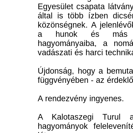
Egyesület csapata látván
által is több ízben dicsé
közönségnek. A jelenlévő
a hunok és más ke
hagyományaiba, a nomád
vadászati és harci technik
Újdonság, hogy a bemuta
függvényében - az érdeklő
A rendezvény ingyenes.
A Kalotaszegi Turul 
hagyományok felelevenít