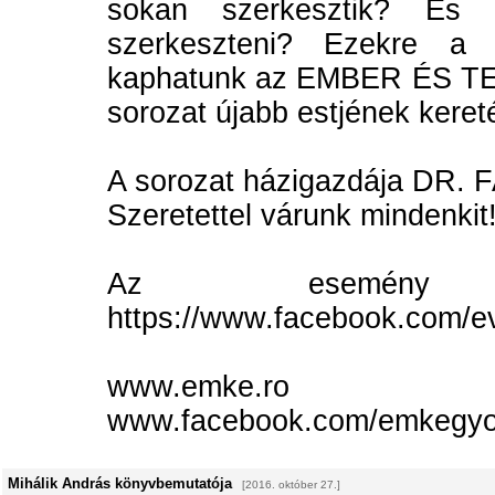
sokan szerkesztik? És 
szerkeszteni? Ezekre a 
kaphatunk az EMBER ÉS 
sorozat újabb estjének keret
A sorozat házigazdája DR
Szeretettel várunk mindenkit
Az esemény Fac
https://www.facebook.com/
www.emke.ro
www.facebook.com/emkegyo
Mihálik András könyvbemutatója
[2016. október 27.]