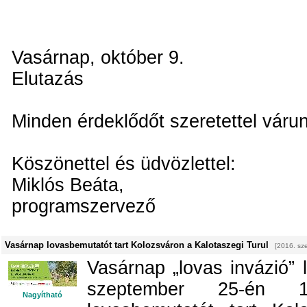
Vasárnap, október 9.
Elutazás
Minden érdeklődőt szeretettel várun
Köszönettel és üdvözlettel:
Miklós Beáta,
programszervező
Vasárnap lovasbemutatót tart Kolozsváron a Kalotaszegi Turul
[2016. sz
Vasárnap „lovas invázió” 
szeptember 25-én 1
Nagyítható