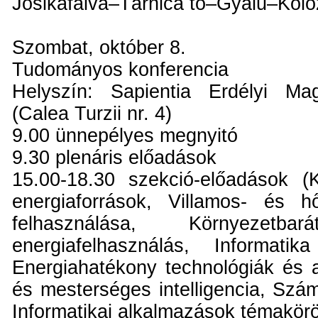
Jósikafalva–Tárnica tó–Gyalu–Kolo
Szombat, október 8.
Tudományos konferencia
Helyszín: Sapientia Erdélyi M
(Calea Turzii nr. 4)
9.00 ünnepélyes megnyitó
9.30 plenáris előadások
15.00-18.30 szekció-előadások (
energiaforrások, Villamos- és h
felhasználása, Környezet
energiafelhasználás, Informatik
Energiahatékony technológiák és 
és mesterséges intelligencia, Szám
Informatikai alkalmazások témakör