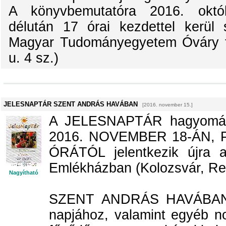
A könyvbemutatóra 2016. októ
délután 17 órai kezdettel kerül 
Magyar Tudományegyetem Óváry t
u. 4 sz.)
JELESNAPTÁR SZENT ANDRÁS HAVÁBAN
[2016. november 15.]
A JELESNAPTÁR hagyomán
2016. NOVEMBER 18-ÁN,
ÓRÁTÓL jelentkezik újra 
Emlékházban (Kolozsvár, Repub
Nagyítható
SZENT ANDRÁS HAVÁBAN a
napjához, valamint egyéb n