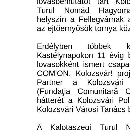
lovasbemutatót tart Kol
Turul Nomád Hagyomá
helyszín a Fellegvárnak 
az ejtőernyősök tornya közö
Erdélyben többek k
Kastélynapokon 11 évig b
lovasokként ismert csap
COM’ON, Kolozsvár! proje
Partner a Kolozsvári 
(Fundaţia Comunitară C
hátterét a Kolozsvári Po
Kolozsvári Városi Tanács b
A Kalotaszegi Turul 