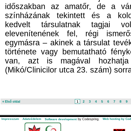
időszakban az amatőr, de a vár
színházának tekintett és a kol
kedvelt társulatnak tagjai v
elevenítenének fel, régi ismerő
egymásra – akinek a társulat tev
története vagy bemutatható fény
van, azt is magával hozhatj
(Mikó/Clinicilor utca 23. szám) sorr
« Első oldal
1
2
3
4
5
6
7
8
9
Impresszum
Adatvédelem
by Codespring.
Web hosting by Cod
Software development