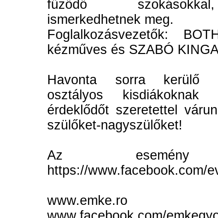
fűződő szokásokkal
ismerkedhetnek meg.
Foglalkozásvezetők: BO
kézműves és SZABÓ KINGA j
Havonta sorra kerülő r
osztályos kisdiákoknak
érdeklődőt szeretettel vár
szülőket-nagyszülőket!
Az esemény Fac
https://www.facebook.com/
www.emke.ro
www.facebook.com/emkegyo