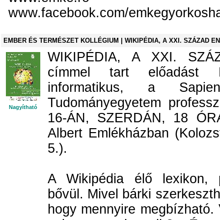
www.facebook.com/emkegyorkosh
EMBER ÉS TERMÉSZET KOLLÉGIUM | WIKIPÉDIA, A XXI. SZÁZAD E
WIKIPÉDIA, A XXI. SZÁ
címmel tart előadás
informatikus, a Sapie
Tudományegyetem profess
Nagyítható
16-ÁN, SZERDÁN, 18 ÓRÁ
Albert Emlékházban (Kolozsvá
5.).
A Wikipédia élő lexikon, p
bővül. Mivel bárki szerkeszthe
hogy mennyire megbízható. 