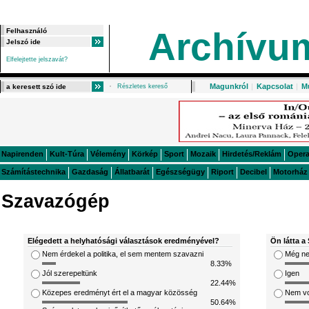
Archívu
Elfelejtette jelszavát?
Magunkról
|
Kapcsolat
|
M
Részletes kereső
Napirenden
Kult-Túra
Vélemény
Körkép
Sport
Mozaik
Hirdetés/Reklám
Oper
Számítástechnika
Gazdaság
Állatbarát
Egészségügy
Riport
Decibel
Motorház
Szavazógép
Elégedett a helyhatósági választások eredményével?
Ön látta a 
Nem érdekel a politika, el sem mentem szavazni
Még ne
8.33%
Jól szerepeltünk
Igen
22.44%
Közepes eredményt ért el a magyar közösség
Nem v
50.64%