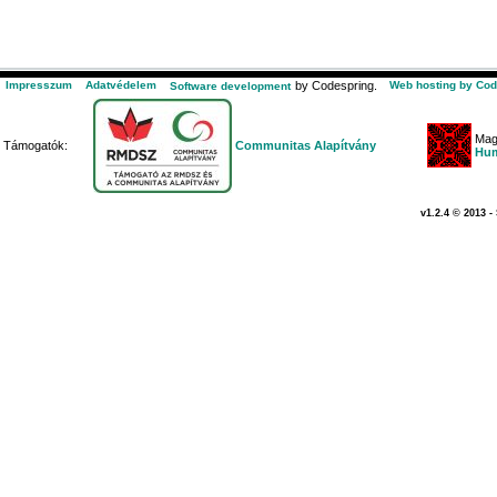
Impresszum
Adatvédelem
by Codespring.
Web hosting by Cod
Software development
Mag
Támogatók:
Communitas Alapítvány
Hum
v1.2.4 © 2013 -