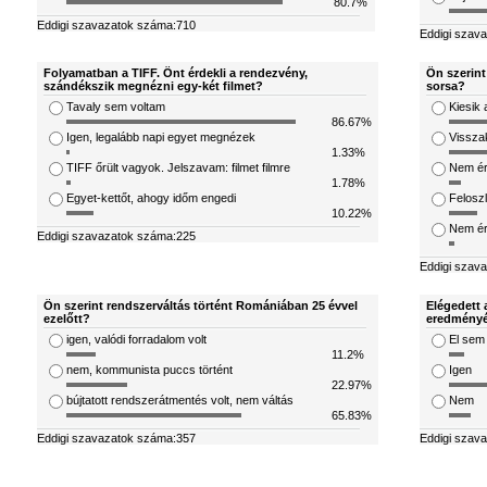
80.7%
Eddigi szavazatok száma:710
Eddigi szav
Folyamatban a TIFF. Önt érdekli a rendezvény,
Ön szerint
szándékszik megnézni egy-két filmet?
sorsa?
Tavaly sem voltam
Kiesik 
86.67%
Igen, legalább napi egyet megnézek
Visszak
1.33%
TIFF őrült vagyok. Jelszavam: filmet filmre
Nem ér
1.78%
Egyet-kettőt, ahogy időm engedi
Feloszl
10.22%
Nem ért
Eddigi szavazatok száma:225
Eddigi szav
Ön szerint rendszerváltás történt Romániában 25 évvel
Elégedett 
ezelőtt?
eredményé
igen, valódi forradalom volt
El sem
11.2%
nem, kommunista puccs történt
Igen
22.97%
bújtatott rendszerátmentés volt, nem váltás
Nem
65.83%
Eddigi szavazatok száma:357
Eddigi szav