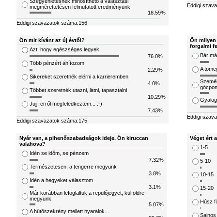
Szégyenletesnek minősíthető a választási
Eddigi szav
megmérettetésen felmutatott eredményünk
18.59%
Eddigi szavazatok száma:156
Ön mit kívánt az új évtől?
Ön milyen 
forgalmi f
Azt, hogy egészséges legyek
Bár már
76.0%
Több pénzért áhítozom
A töme
2.29%
Sikereket szeretnék elérni a karrieremben
Személ
4.0%
gócpon
Többet szeretnék utazni, látni, tapasztalni
10.29%
Gyalog
Jujj, erről megfeledkeztem... :-)
7.43%
Eddigi szav
Eddigi szavazatok száma:175
Nyár van, a pihenőszabadságok ideje. Ön kiruccan
Véget ért 
valahova?
1-5
Idén se időm, se pénzem
7.32%
5-10
Természetesen, a tengerre megyünk
3.8%
10-15
Idén a hegyeket választom
3.1%
15-20
Már korábban lefoglaltuk a repülőjegyet, külföldre
megyünk
Húsz fö
5.07%
A hűtőszekrény mellett nyaralok...
Sajnos