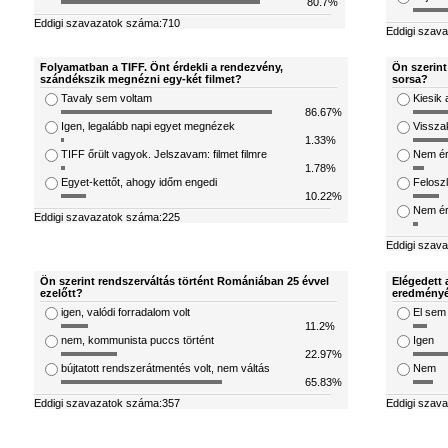
80.7%
Eddigi szavazatok száma:710
Eddigi szav
Folyamatban a TIFF. Önt érdekli a rendezvény,
Ön szerint
szándékszik megnézni egy-két filmet?
sorsa?
Tavaly sem voltam
Kiesik 
86.67%
Igen, legalább napi egyet megnézek
Visszak
1.33%
TIFF őrült vagyok. Jelszavam: filmet filmre
Nem ér
1.78%
Egyet-kettőt, ahogy időm engedi
Feloszl
10.22%
Nem ért
Eddigi szavazatok száma:225
Eddigi szav
Ön szerint rendszerváltás történt Romániában 25 évvel
Elégedett 
ezelőtt?
eredményé
igen, valódi forradalom volt
El sem
11.2%
nem, kommunista puccs történt
Igen
22.97%
bújtatott rendszerátmentés volt, nem váltás
Nem
65.83%
Eddigi szavazatok száma:357
Eddigi szav