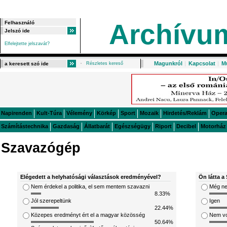
Archívu
Elfelejtette jelszavát?
Magunkról
|
Kapcsolat
|
M
Részletes kereső
Napirenden
Kult-Túra
Vélemény
Körkép
Sport
Mozaik
Hirdetés/Reklám
Oper
Számítástechnika
Gazdaság
Állatbarát
Egészségügy
Riport
Decibel
Motorház
Szavazógép
Elégedett a helyhatósági választások eredményével?
Ön látta a 
Nem érdekel a politika, el sem mentem szavazni
Még ne
8.33%
Jól szerepeltünk
Igen
22.44%
Közepes eredményt ért el a magyar közösség
Nem v
50.64%