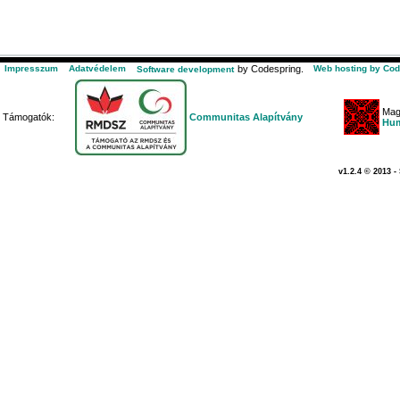
Impresszum
Adatvédelem
by Codespring.
Web hosting by Cod
Software development
Mag
Támogatók:
Communitas Alapítvány
Hum
v1.2.4 © 2013 -