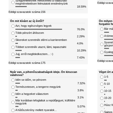
Szégyenletesnek minősíthető a választási
Eddigi szav
megmérettetésen felmutatott eredményünk
18.59%
Eddigi szavazatok száma:156
Ön mit kívánt az új évtől?
Ön milyen 
forgalmi f
Azt, hogy egészséges legyek
Bár már
76.0%
Több pénzért áhítozom
A töme
2.29%
Sikereket szeretnék elérni a karrieremben
Személ
4.0%
gócpon
Többet szeretnék utazni, látni, tapasztalni
10.29%
Gyalog
Jujj, erről megfeledkeztem... :-)
7.43%
Eddigi szav
Eddigi szavazatok száma:175
Nyár van, a pihenőszabadságok ideje. Ön kiruccan
Véget ért 
valahova?
1-5
Idén se időm, se pénzem
7.32%
5-10
Természetesen, a tengerre megyünk
3.8%
10-15
Idén a hegyeket választom
3.1%
15-20
Már korábban lefoglaltuk a repülőjegyet, külföldre
megyünk
Húsz fö
5.07%
A hűtőszekrény mellett nyaralok...
Sajnos