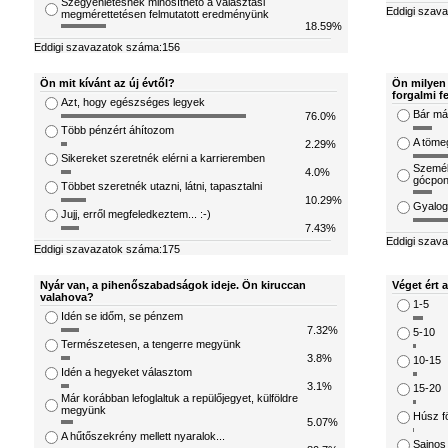
Szégyenletesnek minősíthető a választási
Eddigi szav
megmérettetésen felmutatott eredményünk
18.59%
Eddigi szavazatok száma:156
Ön mit kívánt az új évtől?
Ön milyen 
forgalmi f
Azt, hogy egészséges legyek
Bár már
76.0%
Több pénzért áhítozom
A töme
2.29%
Sikereket szeretnék elérni a karrieremben
Személ
4.0%
gócpon
Többet szeretnék utazni, látni, tapasztalni
10.29%
Gyalog
Jujj, erről megfeledkeztem... :-)
7.43%
Eddigi szav
Eddigi szavazatok száma:175
Nyár van, a pihenőszabadságok ideje. Ön kiruccan
Véget ért 
valahova?
1-5
Idén se időm, se pénzem
7.32%
5-10
Természetesen, a tengerre megyünk
3.8%
10-15
Idén a hegyeket választom
3.1%
15-20
Már korábban lefoglaltuk a repülőjegyet, külföldre
megyünk
Húsz fö
5.07%
A hűtőszekrény mellett nyaralok...
Sajnos