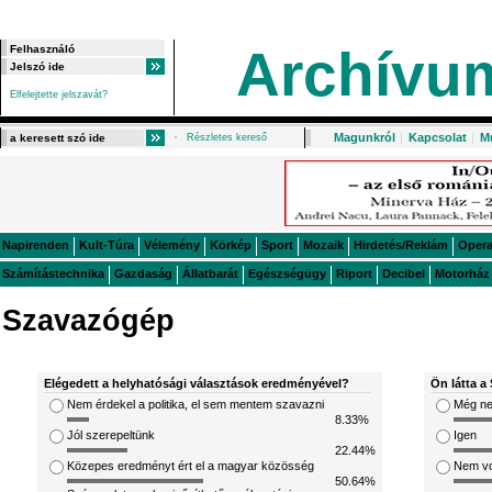
Archívu
Elfelejtette jelszavát?
Magunkról
|
Kapcsolat
|
M
Részletes kereső
Napirenden
Kult-Túra
Vélemény
Körkép
Sport
Mozaik
Hirdetés/Reklám
Oper
Számítástechnika
Gazdaság
Állatbarát
Egészségügy
Riport
Decibel
Motorház
Szavazógép
Elégedett a helyhatósági választások eredményével?
Ön látta a 
Nem érdekel a politika, el sem mentem szavazni
Még ne
8.33%
Jól szerepeltünk
Igen
22.44%
Közepes eredményt ért el a magyar közösség
Nem v
50.64%