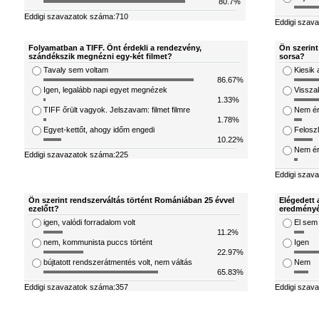
80.7%
Eddigi szavazatok száma:710
Eddigi szav
Folyamatban a TIFF. Önt érdekli a rendezvény,
Ön szerint
szándékszik megnézni egy-két filmet?
sorsa?
Tavaly sem voltam
Kiesik 
86.67%
Igen, legalább napi egyet megnézek
Visszak
1.33%
TIFF őrült vagyok. Jelszavam: filmet filmre
Nem ér
1.78%
Egyet-kettőt, ahogy időm engedi
Feloszl
10.22%
Nem ért
Eddigi szavazatok száma:225
Eddigi szav
Ön szerint rendszerváltás történt Romániában 25 évvel
Elégedett 
ezelőtt?
eredményé
igen, valódi forradalom volt
El sem
11.2%
nem, kommunista puccs történt
Igen
22.97%
bújtatott rendszerátmentés volt, nem váltás
Nem
65.83%
Eddigi szavazatok száma:357
Eddigi szav