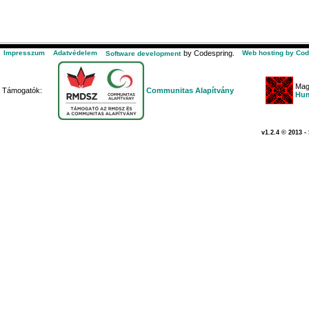
Impresszum
Adatvédelem
by Codespring.
Web hosting by Cod
Software development
Mag
Támogatók:
Communitas Alapítvány
Hum
v1.2.4 © 2013 -