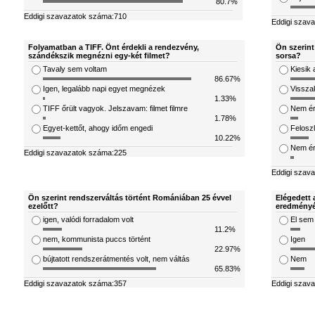
80.7%
Eddigi szavazatok száma:710
Eddigi szav
Folyamatban a TIFF. Önt érdekli a rendezvény,
Ön szerint
szándékszik megnézni egy-két filmet?
sorsa?
Tavaly sem voltam
Kiesik 
86.67%
Igen, legalább napi egyet megnézek
Visszak
1.33%
TIFF őrült vagyok. Jelszavam: filmet filmre
Nem ér
1.78%
Egyet-kettőt, ahogy időm engedi
Feloszl
10.22%
Nem ért
Eddigi szavazatok száma:225
Eddigi szav
Ön szerint rendszerváltás történt Romániában 25 évvel
Elégedett 
ezelőtt?
eredményé
igen, valódi forradalom volt
El sem
11.2%
nem, kommunista puccs történt
Igen
22.97%
bújtatott rendszerátmentés volt, nem váltás
Nem
65.83%
Eddigi szavazatok száma:357
Eddigi szav