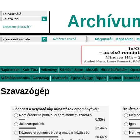
Archívu
Elfelejtette jelszavát?
Magunkról
|
Kapcsolat
|
M
Részletes kereső
Napirenden
Kult-Túra
Vélemény
Körkép
Sport
Mozaik
Hirdetés/Reklám
Oper
Számítástechnika
Gazdaság
Állatbarát
Egészségügy
Riport
Decibel
Motorház
Szavazógép
Elégedett a helyhatósági választások eredményével?
Ön látta a 
Nem érdekel a politika, el sem mentem szavazni
Még ne
8.33%
Jól szerepeltünk
Igen
22.44%
Közepes eredményt ért el a magyar közösség
Nem v
50.64%