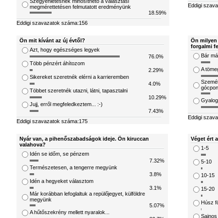
Szégyenletesnek minősíthető a választási
Eddigi szav
megmérettetésen felmutatott eredményünk
18.59%
Eddigi szavazatok száma:156
Ön mit kívánt az új évtől?
Ön milyen 
forgalmi f
Azt, hogy egészséges legyek
Bár már
76.0%
Több pénzért áhítozom
A töme
2.29%
Sikereket szeretnék elérni a karrieremben
Személ
4.0%
gócpon
Többet szeretnék utazni, látni, tapasztalni
10.29%
Gyalog
Jujj, erről megfeledkeztem... :-)
7.43%
Eddigi szav
Eddigi szavazatok száma:175
Nyár van, a pihenőszabadságok ideje. Ön kiruccan
Véget ért 
valahova?
1-5
Idén se időm, se pénzem
7.32%
5-10
Természetesen, a tengerre megyünk
3.8%
10-15
Idén a hegyeket választom
3.1%
15-20
Már korábban lefoglaltuk a repülőjegyet, külföldre
megyünk
Húsz fö
5.07%
A hűtőszekrény mellett nyaralok...
Sajnos