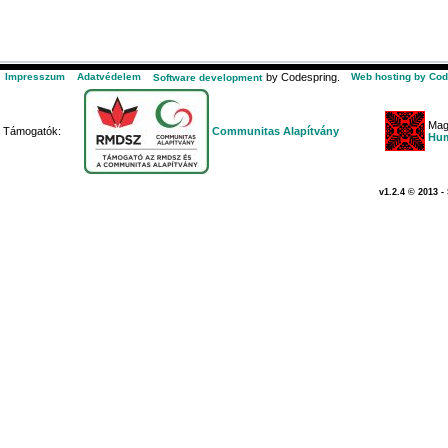
Impresszum
Adatvédelem
by Codespring.
Web hosting by Cod
Software development
Mag
Támogatók:
Communitas Alapítvány
Hum
v1.2.4 © 2013 -