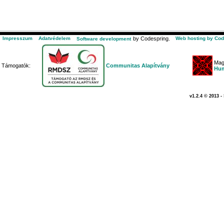
Impresszum
Adatvédelem
by Codespring.
Web hosting by Cod
Software development
Mag
Támogatók:
Communitas Alapítvány
Hum
v1.2.4 © 2013 -