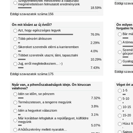
Szégyenletesnek minősíthető a választási
Eddigi szav
megmérettetésen felmutatott eredményünk
18.59%
Eddigi szavazatok száma:156
Ön mit kívánt az új évtől?
Ön milyen 
forgalmi f
Azt, hogy egészséges legyek
Bár már
76.0%
Több pénzért áhítozom
A töme
2.29%
Sikereket szeretnék elérni a karrieremben
Személ
4.0%
gócpon
Többet szeretnék utazni, látni, tapasztalni
10.29%
Gyalog
Jujj, erről megfeledkeztem... :-)
7.43%
Eddigi szav
Eddigi szavazatok száma:175
Nyár van, a pihenőszabadságok ideje. Ön kiruccan
Véget ért 
valahova?
1-5
Idén se időm, se pénzem
7.32%
5-10
Természetesen, a tengerre megyünk
3.8%
10-15
Idén a hegyeket választom
3.1%
15-20
Már korábban lefoglaltuk a repülőjegyet, külföldre
megyünk
Húsz fö
5.07%
A hűtőszekrény mellett nyaralok...
Sajnos