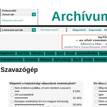
Archívu
Elfelejtette jelszavát?
Magunkról
|
Kapcsolat
|
M
Részletes kereső
Napirenden
Kult-Túra
Vélemény
Körkép
Sport
Mozaik
Hirdetés/Reklám
Oper
Számítástechnika
Gazdaság
Állatbarát
Egészségügy
Riport
Decibel
Motorház
Szavazógép
Elégedett a helyhatósági választások eredményével?
Ön látta a 
Nem érdekel a politika, el sem mentem szavazni
Még ne
8.33%
Jól szerepeltünk
Igen
22.44%
Közepes eredményt ért el a magyar közösség
Nem v
50.64%