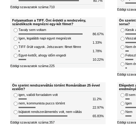
80.7%
Eddigi szavazatok száma:710
Eddigi szav
Folyamatban a TIFF. Önt érdekli a rendezvény,
Ön szerint
szándékszik megnézni egy-két filmet?
sorsa?
Tavaly sem voltam
Kiesik 
86.67%
Igen, legalább napi egyet megnézek
Visszak
1.33%
TIFF őrült vagyok. Jelszavam: filmet filmre
Nem ér
1.78%
Egyet-kettőt, ahogy időm engedi
Feloszl
10.22%
Nem ért
Eddigi szavazatok száma:225
Eddigi szav
Ön szerint rendszerváltás történt Romániában 25 évvel
Elégedett 
ezelőtt?
eredményé
igen, valódi forradalom volt
El sem
11.2%
nem, kommunista puccs történt
Igen
22.97%
bújtatott rendszerátmentés volt, nem váltás
Nem
65.83%
Eddigi szavazatok száma:357
Eddigi szav