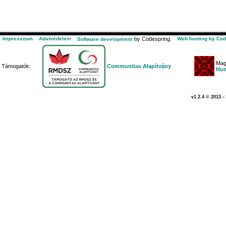
Impresszum
Adatvédelem
by Codespring.
Web hosting by Cod
Software development
Mag
Támogatók:
Communitas Alapítvány
Hum
v1.2.4 © 2013 -