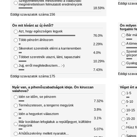
Szégyenletesnek minősíthető a választási
Eddigi szav
megmérettetésen felmutatott eredményünk
18.59%
Eddigi szavazatok száma:156
Ön mit kívánt az új évtől?
Ön milyen 
forgalmi f
Azt, hogy egészséges legyek
Bár már
76.0%
Több pénzért áhítozom
A töme
2.29%
Sikereket szeretnék elérni a karrieremben
Személ
4.0%
gócpon
Többet szeretnék utazni, látni, tapasztalni
10.29%
Gyalog
Jujj, erről megfeledkeztem... :-)
7.43%
Eddigi szav
Eddigi szavazatok száma:175
Nyár van, a pihenőszabadságok ideje. Ön kiruccan
Véget ért 
valahova?
1-5
Idén se időm, se pénzem
7.32%
5-10
Természetesen, a tengerre megyünk
3.8%
10-15
Idén a hegyeket választom
3.1%
15-20
Már korábban lefoglaltuk a repülőjegyet, külföldre
megyünk
Húsz fö
5.07%
A hűtőszekrény mellett nyaralok...
Sajnos