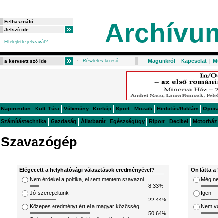
Archívu
Elfelejtette jelszavát?
Magunkról
|
Kapcsolat
|
M
Részletes kereső
Napirenden
Kult-Túra
Vélemény
Körkép
Sport
Mozaik
Hirdetés/Reklám
Oper
Számítástechnika
Gazdaság
Állatbarát
Egészségügy
Riport
Decibel
Motorház
Szavazógép
Elégedett a helyhatósági választások eredményével?
Ön látta a 
Nem érdekel a politika, el sem mentem szavazni
Még ne
8.33%
Jól szerepeltünk
Igen
22.44%
Közepes eredményt ért el a magyar közösség
Nem v
50.64%