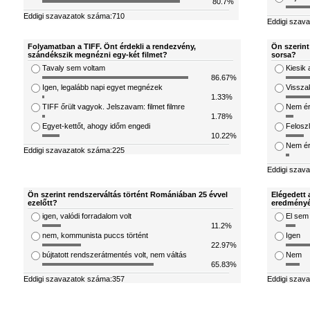
80.7%
Eddigi szavazatok száma:710
Eddigi szav
Folyamatban a TIFF. Önt érdekli a rendezvény,
Ön szerint
szándékszik megnézni egy-két filmet?
sorsa?
Tavaly sem voltam
Kiesik 
86.67%
Igen, legalább napi egyet megnézek
Visszak
1.33%
TIFF őrült vagyok. Jelszavam: filmet filmre
Nem ér
1.78%
Egyet-kettőt, ahogy időm engedi
Feloszl
10.22%
Nem ért
Eddigi szavazatok száma:225
Eddigi szav
Ön szerint rendszerváltás történt Romániában 25 évvel
Elégedett 
ezelőtt?
eredményé
igen, valódi forradalom volt
El sem
11.2%
nem, kommunista puccs történt
Igen
22.97%
bújtatott rendszerátmentés volt, nem váltás
Nem
65.83%
Eddigi szavazatok száma:357
Eddigi szav