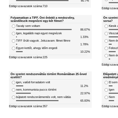
80.7%
Eddigi szavazatok száma:710
Eddigi szav
Folyamatban a TIFF. Önt érdekli a rendezvény,
Ön szerint
szándékszik megnézni egy-két filmet?
sorsa?
Tavaly sem voltam
Kiesik 
86.67%
Igen, legalább napi egyet megnézek
Visszak
1.33%
TIFF őrült vagyok. Jelszavam: filmet filmre
Nem ér
1.78%
Egyet-kettőt, ahogy időm engedi
Feloszl
10.22%
Nem ért
Eddigi szavazatok száma:225
Eddigi szav
Ön szerint rendszerváltás történt Romániában 25 évvel
Elégedett 
ezelőtt?
eredményé
igen, valódi forradalom volt
El sem
11.2%
nem, kommunista puccs történt
Igen
22.97%
bújtatott rendszerátmentés volt, nem váltás
Nem
65.83%
Eddigi szavazatok száma:357
Eddigi szav