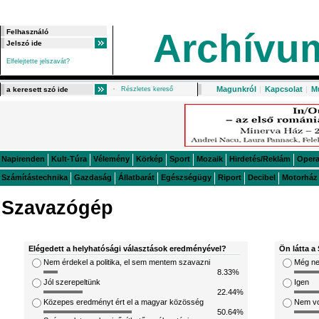
Archívu
Elfelejtette jelszavát?
Magunkról
|
Kapcsolat
|
M
Részletes kereső
Napirenden
Kult-Túra
Vélemény
Körkép
Sport
Mozaik
Hirdetés/Reklám
Oper
Számítástechnika
Gazdaság
Állatbarát
Egészségügy
Riport
Decibel
Motorház
Szavazógép
Elégedett a helyhatósági választások eredményével?
Ön látta a 
Nem érdekel a politika, el sem mentem szavazni
Még ne
8.33%
Jól szerepeltünk
Igen
22.44%
Közepes eredményt ért el a magyar közösség
Nem v
50.64%