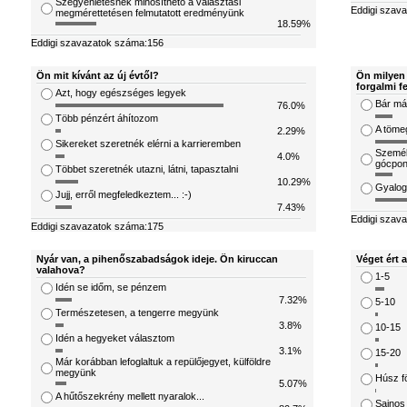
Szégyenletesnek minősíthető a választási
Eddigi szav
megmérettetésen felmutatott eredményünk
18.59%
Eddigi szavazatok száma:156
Ön mit kívánt az új évtől?
Ön milyen 
forgalmi f
Azt, hogy egészséges legyek
Bár már
76.0%
Több pénzért áhítozom
A töme
2.29%
Sikereket szeretnék elérni a karrieremben
Személ
4.0%
gócpon
Többet szeretnék utazni, látni, tapasztalni
10.29%
Gyalog
Jujj, erről megfeledkeztem... :-)
7.43%
Eddigi szav
Eddigi szavazatok száma:175
Nyár van, a pihenőszabadságok ideje. Ön kiruccan
Véget ért 
valahova?
1-5
Idén se időm, se pénzem
7.32%
5-10
Természetesen, a tengerre megyünk
3.8%
10-15
Idén a hegyeket választom
3.1%
15-20
Már korábban lefoglaltuk a repülőjegyet, külföldre
megyünk
Húsz fö
5.07%
A hűtőszekrény mellett nyaralok...
Sajnos