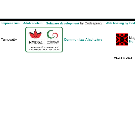
Impresszum
Adatvédelem
by Codespring.
Web hosting by Cod
Software development
Mag
Támogatók:
Communitas Alapítvány
Hum
v1.2.4 © 2013 -