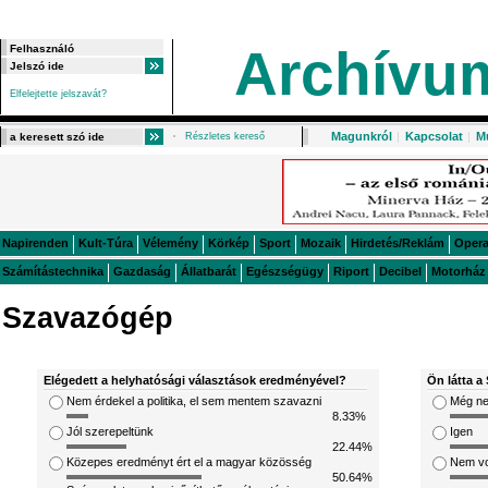
Archívu
Elfelejtette jelszavát?
Magunkról
|
Kapcsolat
|
M
Részletes kereső
Napirenden
Kult-Túra
Vélemény
Körkép
Sport
Mozaik
Hirdetés/Reklám
Oper
Számítástechnika
Gazdaság
Állatbarát
Egészségügy
Riport
Decibel
Motorház
Szavazógép
Elégedett a helyhatósági választások eredményével?
Ön látta a 
Nem érdekel a politika, el sem mentem szavazni
Még ne
8.33%
Jól szerepeltünk
Igen
22.44%
Közepes eredményt ért el a magyar közösség
Nem v
50.64%