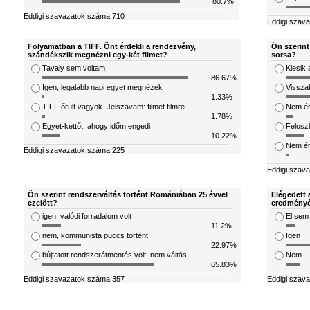
80.7%
Eddigi szavazatok száma:710
Eddigi szav
Folyamatban a TIFF. Önt érdekli a rendezvény,
Ön szerint
szándékszik megnézni egy-két filmet?
sorsa?
Tavaly sem voltam
Kiesik 
86.67%
Igen, legalább napi egyet megnézek
Visszak
1.33%
TIFF őrült vagyok. Jelszavam: filmet filmre
Nem ér
1.78%
Egyet-kettőt, ahogy időm engedi
Feloszl
10.22%
Nem ért
Eddigi szavazatok száma:225
Eddigi szav
Ön szerint rendszerváltás történt Romániában 25 évvel
Elégedett 
ezelőtt?
eredményé
igen, valódi forradalom volt
El sem
11.2%
nem, kommunista puccs történt
Igen
22.97%
bújtatott rendszerátmentés volt, nem váltás
Nem
65.83%
Eddigi szavazatok száma:357
Eddigi szav