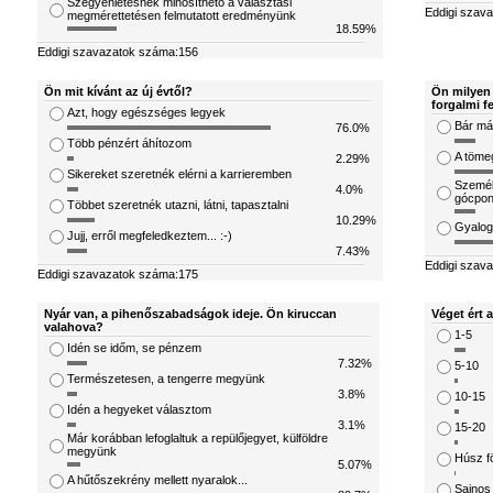
Szégyenletesnek minősíthető a választási
Eddigi szav
megmérettetésen felmutatott eredményünk
18.59%
Eddigi szavazatok száma:156
Ön mit kívánt az új évtől?
Ön milyen 
forgalmi f
Azt, hogy egészséges legyek
Bár már
76.0%
Több pénzért áhítozom
A töme
2.29%
Sikereket szeretnék elérni a karrieremben
Személ
4.0%
gócpon
Többet szeretnék utazni, látni, tapasztalni
10.29%
Gyalog
Jujj, erről megfeledkeztem... :-)
7.43%
Eddigi szav
Eddigi szavazatok száma:175
Nyár van, a pihenőszabadságok ideje. Ön kiruccan
Véget ért 
valahova?
1-5
Idén se időm, se pénzem
7.32%
5-10
Természetesen, a tengerre megyünk
3.8%
10-15
Idén a hegyeket választom
3.1%
15-20
Már korábban lefoglaltuk a repülőjegyet, külföldre
megyünk
Húsz fö
5.07%
A hűtőszekrény mellett nyaralok...
Sajnos