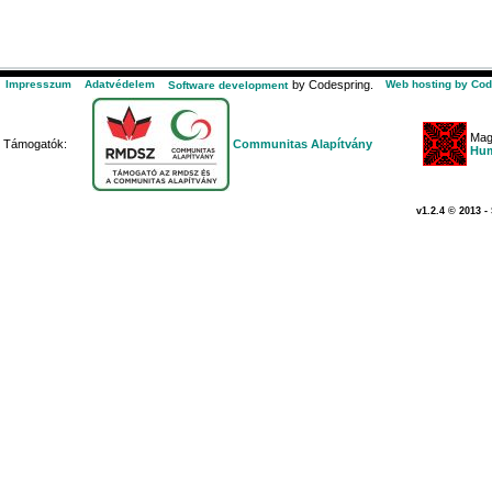
Impresszum
Adatvédelem
by Codespring.
Web hosting by Cod
Software development
Mag
Támogatók:
Communitas Alapítvány
Hum
v1.2.4 © 2013 -