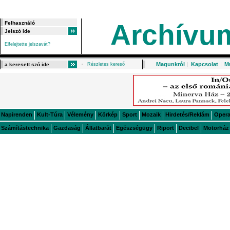
Archívu
Elfelejtette jelszavát?
Magunkról
|
Kapcsolat
|
M
Részletes kereső
Napirenden
Kult-Túra
Vélemény
Körkép
Sport
Mozaik
Hirdetés/Reklám
Oper
Számítástechnika
Gazdaság
Állatbarát
Egészségügy
Riport
Decibel
Motorház