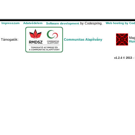
Impresszum
Adatvédelem
by Codespring.
Web hosting by Cod
Software development
Mag
Támogatók:
Communitas Alapítvány
Hum
v1.2.4 © 2013 -