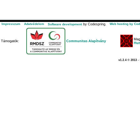
Impresszum
Adatvédelem
by Codespring.
Web hosting by Cod
Software development
Mag
Támogatók:
Communitas Alapítvány
Hum
v1.2.4 © 2013 -