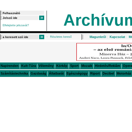
Archívu
Elfelejtette jelszavát?
Magunkról
|
Kapcsolat
|
M
Részletes kereső
Napirenden
Kult-Túra
Vélemény
Körkép
Sport
Mozaik
Hirdetés/Reklám
Oper
Számítástechnika
Gazdaság
Állatbarát
Egészségügy
Riport
Decibel
Motorház