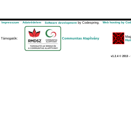
Impresszum
Adatvédelem
by Codespring.
Web hosting by Cod
Software development
Mag
Támogatók:
Communitas Alapítvány
Hum
v1.2.4 © 2013 -