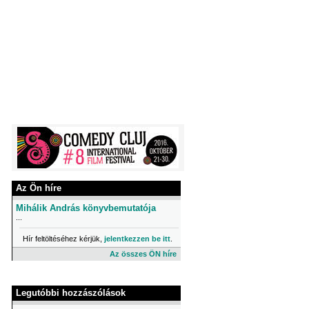
Az Ön híre
Mihálik András könyvbemutatója
...
Hír feltöltéséhez kérjük,
jelentkezzen be itt
.
Az összes ÖN híre
Legutóbbi hozzászólások