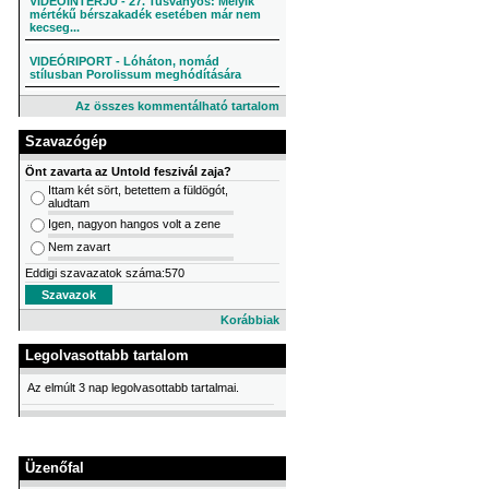
VIDEÓINTERJÚ - 27. Tusványos: Melyik
mértékű bérszakadék esetében már nem
kecseg...
VIDEÓRIPORT - Lóháton, nomád
stílusban Porolissum meghódítására
Az összes kommentálható tartalom
Szavazógép
Önt zavarta az Untold feszivál zaja?
Ittam két sört, betettem a füldögót,
aludtam
Igen, nagyon hangos volt a zene
Nem zavart
Eddigi szavazatok száma:570
Korábbiak
Legolvasottabb tartalom
Az elmúlt 3 nap legolvasottabb tartalmai.
Üzenőfal