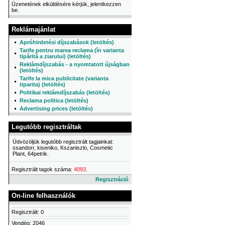
Üzenetének elküldésére kérjük, jelentkezzen
be.
Reklámajánlat
Apróhirdetési díjszabások (letöltés)
Tarife pentru marea reclama (în varianta
tipărită a ziarului) (letöltés)
Reklámdíjszabás - a nyomtatott újságban
(letöltés)
Tarife la mica publicitate (varianta
tiparita) (letöltés)
Politikai reklámdíjszabás (letöltés)
Reclama politica (letöltés)
Advertising prices (letöltés)
Legutóbb regisztráltak
Üdvözöljük legutóbb regisztrált tagjainkat:
ssandorr, kiseniko, Kszaniszlo, Cosmetic
Plant, 64petrik.
Regisztrált tagok száma:
4093
.
Regisztráció
On-line felhasználók
Regisztrált: 0
Vendég: 2046