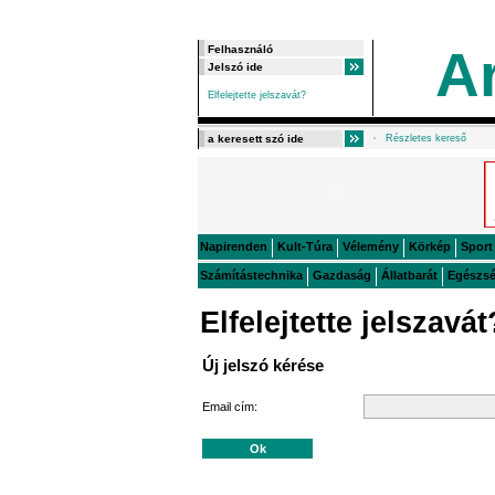
A
Elfelejtette jelszavát?
Részletes kereső
Napirenden
Kult-Túra
Vélemény
Körkép
Sport
Számítástechnika
Gazdaság
Állatbarát
Egészs
Elfelejtette jelszavát
Új jelszó kérése
Email cím: