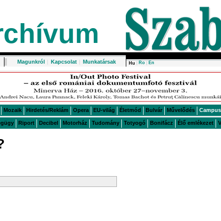
rchívum
Magunkról
|
Kapcsolat
|
Munkatársak
Ro
En
Hu
Mozaik
Hirdetés/Reklám
Opera
EU-világ
Életmód
Bulvár
Művelődés
Campus
égügy
Riport
Decibel
Motorház
Tudomány
Totyogó
Bonifácz
Élő emlékezet
V
?