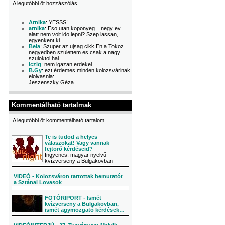
A legutóbbi öt hozzászólás.
Arnika
: YESSS!
arnika
: Eso utan koponyeg... negy ev
alatt nem volt ido lepni? Szep lassan,
egyenkent ki...
Bela
: Szuper az ujsag cikk.En a Tokoz
negyedben szulettem es csak a nagy
szuloktol hal...
Iczig
: nem igazan erdekel....
B.Gy
: ezt érdemes minden kolozsvárinak
elolvasnia:
Jeszenszky Géza...
Kommentálható tartalmak
A legutóbbi öt kommentálható tartalom.
Te is tudod a helyes
válaszokat! Vagy vannak
fejtörő kérdéseid?
Ingyenes, magyar nyelvű
kvízverseny a Bulgakovban
VIDEÓ - Kolozsváron tartottak bemutatót
a Sztánai Lovasok
FOTÓRIPORT - Ismét
kvízverseny a Bulgakovban,
ismét agymozgató kérdések…