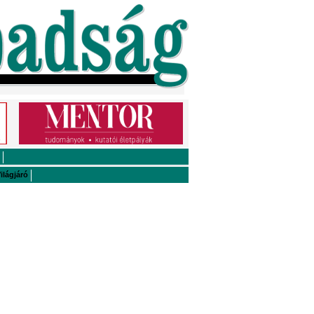
ilágjáró