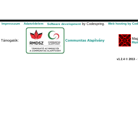
Impresszum
Adatvédelem
by Codespring.
Web hosting by Cod
Software development
Mag
Támogatók:
Communitas Alapítvány
Hum
v1.2.4 © 2013 -