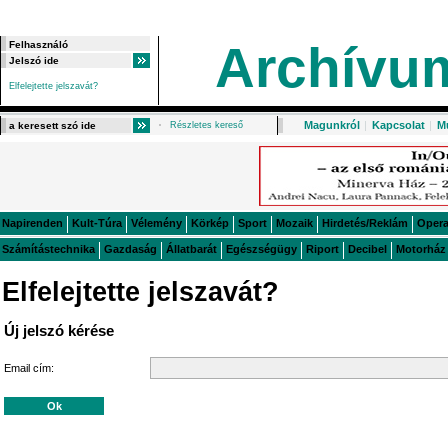
Archívu
Elfelejtette jelszavát?
Magunkról
|
Kapcsolat
|
M
Részletes kereső
Napirenden
Kult-Túra
Vélemény
Körkép
Sport
Mozaik
Hirdetés/Reklám
Oper
Számítástechnika
Gazdaság
Állatbarát
Egészségügy
Riport
Decibel
Motorház
Elfelejtette jelszavát?
Új jelszó kérése
Email cím: