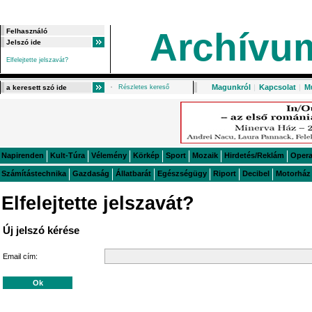
Archívu
Elfelejtette jelszavát?
Magunkról
|
Kapcsolat
|
M
Részletes kereső
Napirenden
Kult-Túra
Vélemény
Körkép
Sport
Mozaik
Hirdetés/Reklám
Oper
Számítástechnika
Gazdaság
Állatbarát
Egészségügy
Riport
Decibel
Motorház
Elfelejtette jelszavát?
Új jelszó kérése
Email cím: