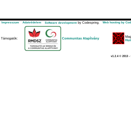
Impresszum
Adatvédelem
by Codespring.
Web hosting by Cod
Software development
Mag
Támogatók:
Communitas Alapítvány
Hum
v1.2.4 © 2013 -