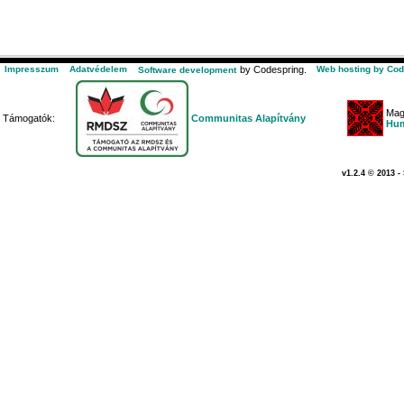
Impresszum
Adatvédelem
by Codespring.
Web hosting by Cod
Software development
Mag
Támogatók:
Communitas Alapítvány
Hum
v1.2.4 © 2013 -