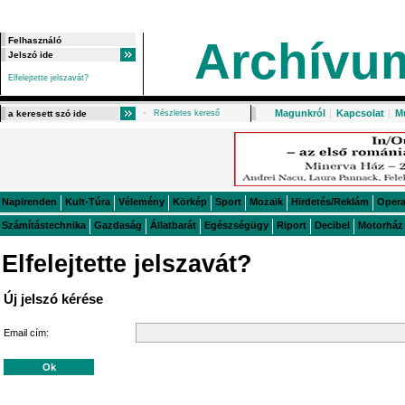
Archívu
Elfelejtette jelszavát?
Magunkról
|
Kapcsolat
|
M
Részletes kereső
Napirenden
Kult-Túra
Vélemény
Körkép
Sport
Mozaik
Hirdetés/Reklám
Oper
Számítástechnika
Gazdaság
Állatbarát
Egészségügy
Riport
Decibel
Motorház
Elfelejtette jelszavát?
Új jelszó kérése
Email cím: