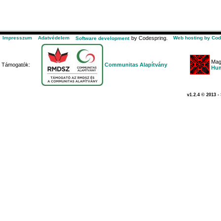
Impresszum
Adatvédelem
by Codespring.
Web hosting by Cod
Software development
Mag
Támogatók:
Communitas Alapítvány
Hum
v1.2.4 © 2013 -