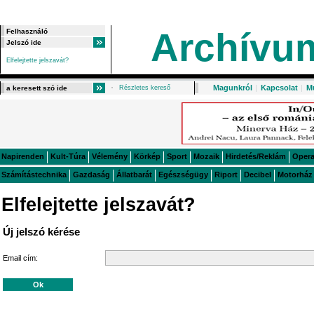
Archívu
Elfelejtette jelszavát?
Magunkról
|
Kapcsolat
|
M
Részletes kereső
Napirenden
Kult-Túra
Vélemény
Körkép
Sport
Mozaik
Hirdetés/Reklám
Oper
Számítástechnika
Gazdaság
Állatbarát
Egészségügy
Riport
Decibel
Motorház
Elfelejtette jelszavát?
Új jelszó kérése
Email cím: