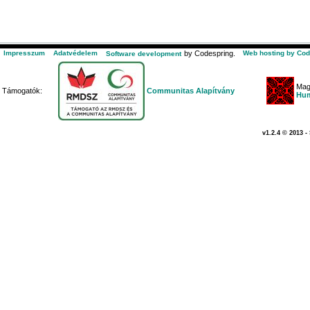
Impresszum
Adatvédelem
by Codespring.
Web hosting by Cod
Software development
Mag
Támogatók:
Communitas Alapítvány
Hum
v1.2.4 © 2013 -