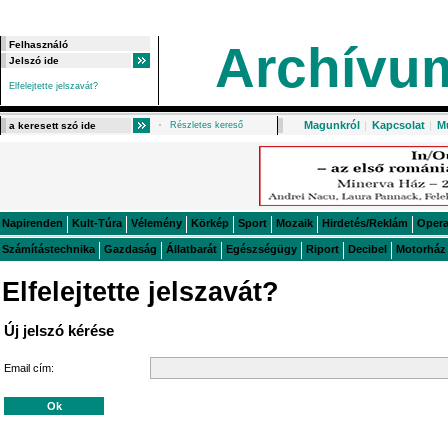
Archívu
Elfelejtette jelszavát?
Magunkról
|
Kapcsolat
|
M
Részletes kereső
Napirenden
Kult-Túra
Vélemény
Körkép
Sport
Mozaik
Hirdetés/Reklám
Oper
Számítástechnika
Gazdaság
Állatbarát
Egészségügy
Riport
Decibel
Motorház
Elfelejtette jelszavát?
Új jelszó kérése
Email cím: