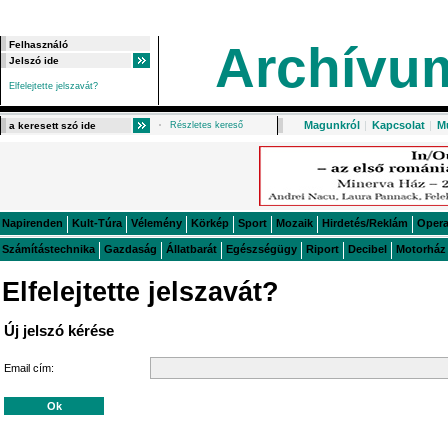
Archívu
Elfelejtette jelszavát?
Magunkról
|
Kapcsolat
|
M
Részletes kereső
Napirenden
Kult-Túra
Vélemény
Körkép
Sport
Mozaik
Hirdetés/Reklám
Oper
Számítástechnika
Gazdaság
Állatbarát
Egészségügy
Riport
Decibel
Motorház
Elfelejtette jelszavát?
Új jelszó kérése
Email cím: