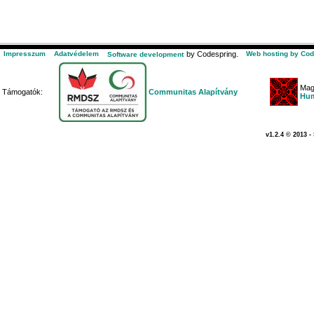
Impresszum
Adatvédelem
by Codespring.
Web hosting by Cod
Software development
Mag
Támogatók:
Communitas Alapítvány
Hum
v1.2.4 © 2013 -