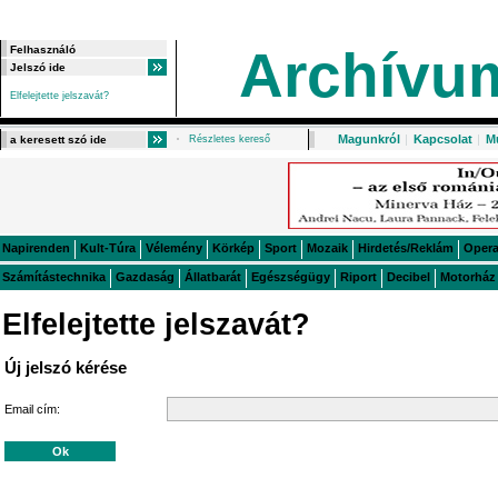
Archívu
Elfelejtette jelszavát?
Magunkról
|
Kapcsolat
|
M
Részletes kereső
Napirenden
Kult-Túra
Vélemény
Körkép
Sport
Mozaik
Hirdetés/Reklám
Oper
Számítástechnika
Gazdaság
Állatbarát
Egészségügy
Riport
Decibel
Motorház
Elfelejtette jelszavát?
Új jelszó kérése
Email cím: