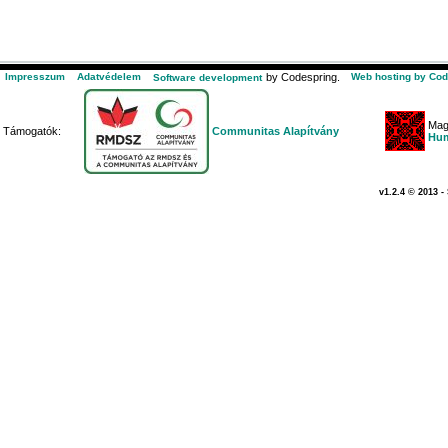
Impresszum
Adatvédelem
by Codespring.
Web hosting by Cod
Software development
Mag
Támogatók:
Communitas Alapítvány
Hum
v1.2.4 © 2013 -