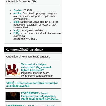
A legutóbbi öt hozzászólás.
Arnika
: YESSS!
arnika
: Eso utan koponyeg... negy ev
alatt nem volt ido lepni? Szep lassan,
egyenkent ki...
Bela
: Szuper az ujsag cikk.En a Tokoz
negyedben szulettem es csak a nagy
szuloktol hal...
Iczig
: nem igazan erdekel....
B.Gy
: ezt érdemes minden kolozsvárinak
elolvasnia:
Jeszenszky Géza...
Kommentálható tartalmak
A legutóbbi öt kommentálható tartalom.
Te is tudod a helyes
válaszokat! Vagy vannak
fejtörő kérdéseid?
Ingyenes, magyar nyelvű
kvízverseny a Bulgakovban
VIDEÓ - Kolozsváron tartottak bemutatót
a Sztánai Lovasok
FOTÓRIPORT - Ismét
kvízverseny a Bulgakovban,
ismét agymozgató kérdések…