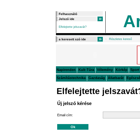
A
Elfelejtette jelszavát?
Részletes kereső
Napirenden
Kult-Túra
Vélemény
Körkép
Sport
Számítástechnika
Gazdaság
Állatbarát
Egészs
Elfelejtette jelszavát
Új jelszó kérése
Email cím: