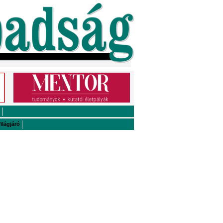
ilágjáró