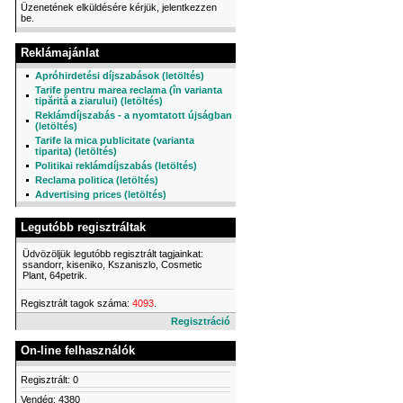
Üzenetének elküldésére kérjük, jelentkezzen
be.
Reklámajánlat
Apróhirdetési díjszabások (letöltés)
Tarife pentru marea reclama (în varianta
tipărită a ziarului) (letöltés)
Reklámdíjszabás - a nyomtatott újságban
(letöltés)
Tarife la mica publicitate (varianta
tiparita) (letöltés)
Politikai reklámdíjszabás (letöltés)
Reclama politica (letöltés)
Advertising prices (letöltés)
Legutóbb regisztráltak
Üdvözöljük legutóbb regisztrált tagjainkat:
ssandorr, kiseniko, Kszaniszlo, Cosmetic
Plant, 64petrik.
Regisztrált tagok száma:
4093
.
Regisztráció
On-line felhasználók
Regisztrált: 0
Vendég: 4380