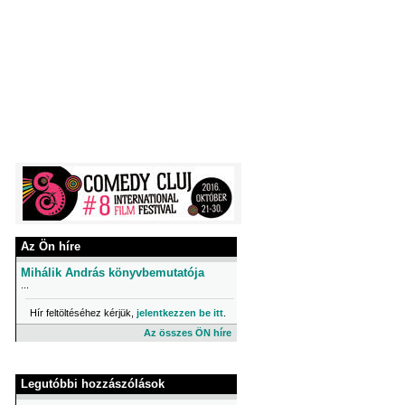
Az Ön híre
Mihálik András könyvbemutatója
...
Hír feltöltéséhez kérjük,
jelentkezzen be itt
.
Az összes ÖN híre
Legutóbbi hozzászólások