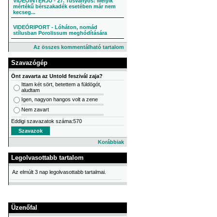
VIDEÓINTERJÚ - 27. Tusványos: Melyik
mértékű bérszakadék esetében már nem
kecseg...
VIDEÓRIPORT - Lóháton, nomád
stílusban Porolissum meghódítására
Az összes kommentálható tartalom
Szavazógép
Önt zavarta az Untold feszivál zaja?
Ittam két sört, betettem a füldögót,
aludtam
Igen, nagyon hangos volt a zene
Nem zavart
Eddigi szavazatok száma:570
Korábbiak
Legolvasottabb tartalom
Az elmúlt 3 nap legolvasottabb tartalmai.
Üzenőfal