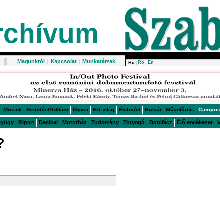
rchívum
Magunkról
|
Kapcsolat
|
Munkatársak
Ro
En
Hu
Mozaik
Hirdetés/Reklám
Opera
EU-világ
Életmód
Bulvár
Művelődés
Campus
égügy
Riport
Decibel
Motorház
Tudomány
Totyogó
Bonifácz
Élő emlékezet
V
?