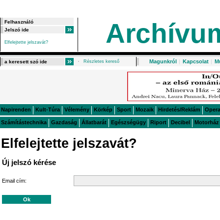
Archívu
Elfelejtette jelszavát?
Magunkról
|
Kapcsolat
|
M
Részletes kereső
Napirenden
Kult-Túra
Vélemény
Körkép
Sport
Mozaik
Hirdetés/Reklám
Oper
Számítástechnika
Gazdaság
Állatbarát
Egészségügy
Riport
Decibel
Motorház
Elfelejtette jelszavát?
Új jelszó kérése
Email cím: