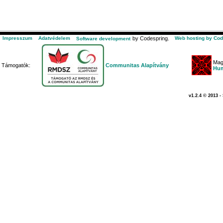
Impresszum
Adatvédelem
by Codespring.
Web hosting by Cod
Software development
Mag
Támogatók:
Communitas Alapítvány
Hum
v1.2.4 © 2013 -