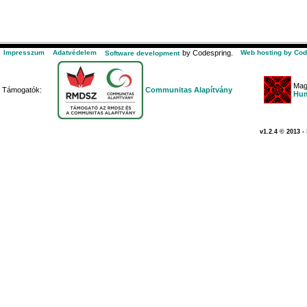
Impresszum
Adatvédelem
by Codespring.
Web hosting by Cod
Software development
Mag
Támogatók:
Communitas Alapítvány
Hum
v1.2.4 © 2013 -