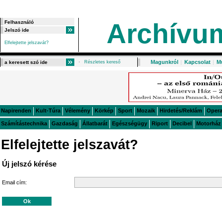
Archívu
Elfelejtette jelszavát?
Magunkról
|
Kapcsolat
|
M
Részletes kereső
Napirenden
Kult-Túra
Vélemény
Körkép
Sport
Mozaik
Hirdetés/Reklám
Oper
Számítástechnika
Gazdaság
Állatbarát
Egészségügy
Riport
Decibel
Motorház
Elfelejtette jelszavát?
Új jelszó kérése
Email cím: