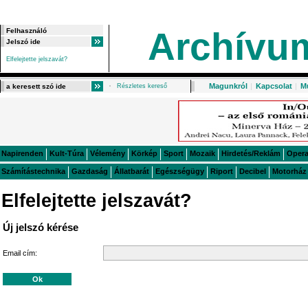
Archívu
Elfelejtette jelszavát?
Magunkról
|
Kapcsolat
|
M
Részletes kereső
Napirenden
Kult-Túra
Vélemény
Körkép
Sport
Mozaik
Hirdetés/Reklám
Oper
Számítástechnika
Gazdaság
Állatbarát
Egészségügy
Riport
Decibel
Motorház
Elfelejtette jelszavát?
Új jelszó kérése
Email cím: