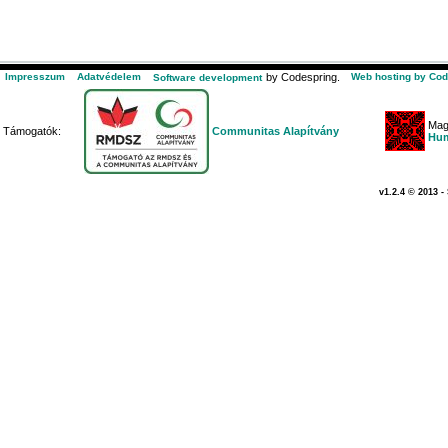
Impresszum
Adatvédelem
by Codespring.
Web hosting by Cod
Software development
Mag
Támogatók:
Communitas Alapítvány
Hum
v1.2.4 © 2013 -