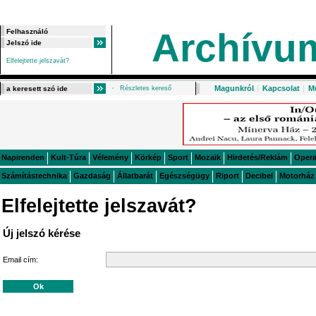
Archívu
Elfelejtette jelszavát?
Magunkról
|
Kapcsolat
|
M
Részletes kereső
Napirenden
Kult-Túra
Vélemény
Körkép
Sport
Mozaik
Hirdetés/Reklám
Oper
Számítástechnika
Gazdaság
Állatbarát
Egészségügy
Riport
Decibel
Motorház
Elfelejtette jelszavát?
Új jelszó kérése
Email cím: