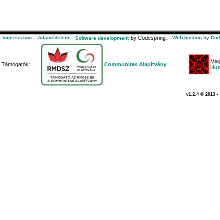
Impresszum
Adatvédelem
by Codespring.
Web hosting by Cod
Software development
Mag
Támogatók:
Communitas Alapítvány
Hum
v1.2.4 © 2013 -