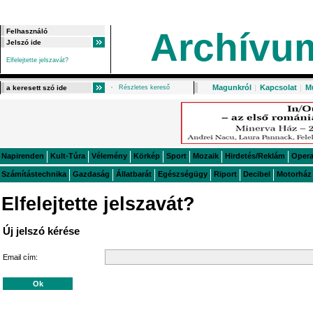
Archívu
Elfelejtette jelszavát?
Magunkról
|
Kapcsolat
|
M
Részletes kereső
Napirenden
Kult-Túra
Vélemény
Körkép
Sport
Mozaik
Hirdetés/Reklám
Oper
Számítástechnika
Gazdaság
Állatbarát
Egészségügy
Riport
Decibel
Motorház
Elfelejtette jelszavát?
Új jelszó kérése
Email cím: