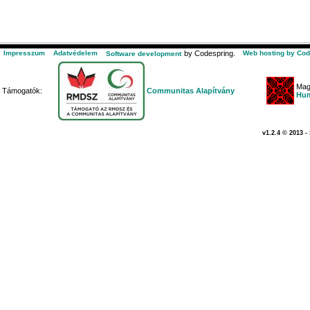
Impresszum
Adatvédelem
by Codespring.
Web hosting by Cod
Software development
Mag
Támogatók:
Communitas Alapítvány
Hum
v1.2.4 © 2013 -