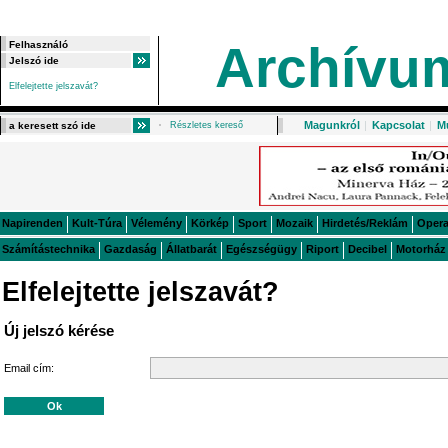
Archívu
Elfelejtette jelszavát?
Magunkról
|
Kapcsolat
|
M
Részletes kereső
Napirenden
Kult-Túra
Vélemény
Körkép
Sport
Mozaik
Hirdetés/Reklám
Oper
Számítástechnika
Gazdaság
Állatbarát
Egészségügy
Riport
Decibel
Motorház
Elfelejtette jelszavát?
Új jelszó kérése
Email cím: