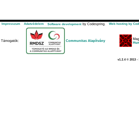
Impresszum
Adatvédelem
by Codespring.
Web hosting by Cod
Software development
Mag
Támogatók:
Communitas Alapítvány
Hum
v1.2.4 © 2013 -