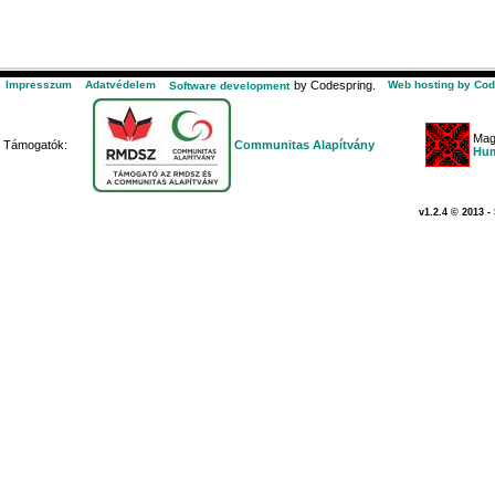
Impresszum
Adatvédelem
by Codespring.
Web hosting by Cod
Software development
Mag
Támogatók:
Communitas Alapítvány
Hum
v1.2.4 © 2013 -