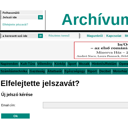
Archívu
Elfelejtette jelszavát?
Magunkról
|
Kapcsolat
|
M
Részletes kereső
Napirenden
Kult-Túra
Vélemény
Körkép
Sport
Mozaik
Hirdetés/Reklám
Oper
Számítástechnika
Gazdaság
Állatbarát
Egészségügy
Riport
Decibel
Motorház
Elfelejtette jelszavát?
Új jelszó kérése
Email cím: