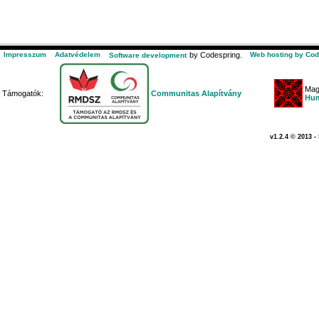
Impresszum
Adatvédelem
by Codespring.
Web hosting by Cod
Software development
Mag
Támogatók:
Communitas Alapítvány
Hum
v1.2.4 © 2013 -