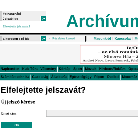
Archívu
Elfelejtette jelszavát?
Magunkról
|
Kapcsolat
|
M
Részletes kereső
Napirenden
Kult-Túra
Vélemény
Körkép
Sport
Mozaik
Hirdetés/Reklám
Oper
Számítástechnika
Gazdaság
Állatbarát
Egészségügy
Riport
Decibel
Motorház
Elfelejtette jelszavát?
Új jelszó kérése
Email cím: