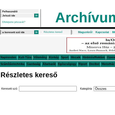
Archívu
Elfelejtette jelszavát?
Magunkról
|
Kapcsolat
|
M
Részletes kereső
Napirenden
Kult-Túra
Vélemény
Körkép
Sport
Mozaik
Hirdetés/Reklám
Oper
Számítástechnika
Gazdaság
Állatbarát
Egészségügy
Riport
Decibel
Motorház
Részletes kereső
Keresett szó
Kategória