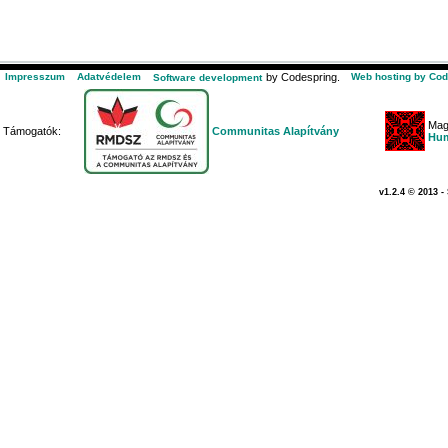
Impresszum
Adatvédelem
by Codespring.
Web hosting by Cod
Software development
Mag
Támogatók:
Communitas Alapítvány
Hum
v1.2.4 © 2013 -