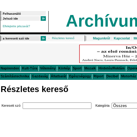
Archívu
Elfelejtette jelszavát?
Magunkról
|
Kapcsolat
|
M
Részletes kereső
Napirenden
Kult-Túra
Vélemény
Körkép
Sport
Mozaik
Hirdetés/Reklám
Oper
Számítástechnika
Gazdaság
Állatbarát
Egészségügy
Riport
Decibel
Motorház
Részletes kereső
Keresett szó
Kategória