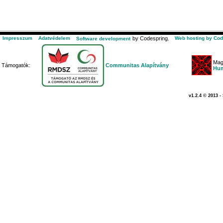
Impresszum
Adatvédelem
by Codespring.
Web hosting by Cod
Software development
Mag
Támogatók:
Communitas Alapítvány
Hum
v1.2.4 © 2013 -