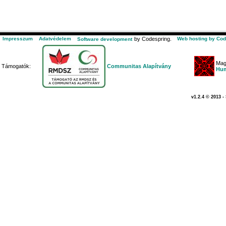
Impresszum
Adatvédelem
by Codespring.
Web hosting by Cod
Software development
Mag
Támogatók:
Communitas Alapítvány
Hum
v1.2.4 © 2013 -