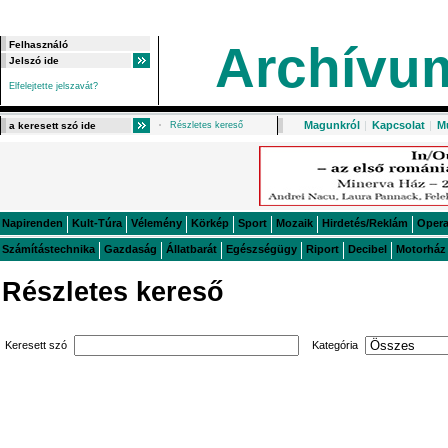
Archívu
Elfelejtette jelszavát?
Magunkról
|
Kapcsolat
|
M
Részletes kereső
Napirenden
Kult-Túra
Vélemény
Körkép
Sport
Mozaik
Hirdetés/Reklám
Oper
Számítástechnika
Gazdaság
Állatbarát
Egészségügy
Riport
Decibel
Motorház
Részletes kereső
Keresett szó
Kategória