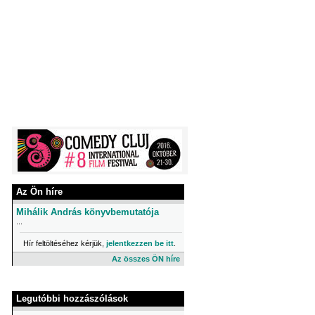
Az Ön híre
Mihálik András könyvbemutatója
...
Hír feltöltéséhez kérjük,
jelentkezzen be itt
.
Az összes ÖN híre
Legutóbbi hozzászólások