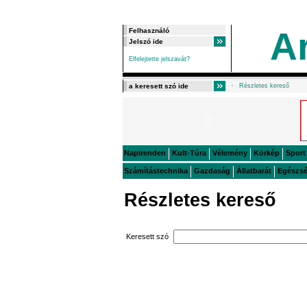
A
Elfelejtette jelszavát?
Részletes kereső
Napirenden
Kult-Túra
Vélemény
Körkép
Sport
Számítástechnika
Gazdaság
Állatbarát
Egészs
Részletes kereső
Keresett szó