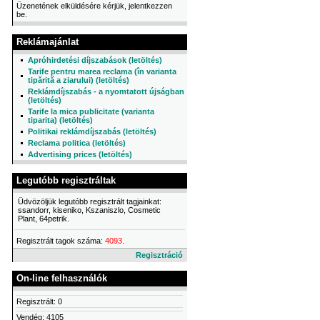
Üzenetének elküldésére kérjük, jelentkezzen
be.
Reklámajánlat
Apróhirdetési díjszabások (letöltés)
Tarife pentru marea reclama (în varianta
tipărită a ziarului) (letöltés)
Reklámdíjszabás - a nyomtatott újságban
(letöltés)
Tarife la mica publicitate (varianta
tiparita) (letöltés)
Politikai reklámdíjszabás (letöltés)
Reclama politica (letöltés)
Advertising prices (letöltés)
Legutóbb regisztráltak
Üdvözöljük legutóbb regisztrált tagjainkat:
ssandorr, kiseniko, Kszaniszlo, Cosmetic
Plant, 64petrik.
Regisztrált tagok száma:
4093
.
Regisztráció
On-line felhasználók
Regisztrált: 0
Vendég: 4105