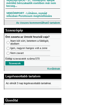
VIDEÓINTERJÚ - 27. Tusványos: Melyik
mértékű bérszakadék esetében már nem
kecseg...
VIDEÓRIPORT - Lóháton, nomád
stílusban Porolissum meghódítására
Az összes kommentálható tartalom
Szavazógép
Önt zavarta az Untold feszivál zaja?
Ittam két sört, betettem a füldögót,
aludtam
Igen, nagyon hangos volt a zene
Nem zavart
Eddigi szavazatok száma:570
Korábbiak
Legolvasottabb tartalom
Az elmúlt 3 nap legolvasottabb tartalmai.
Üzenőfal