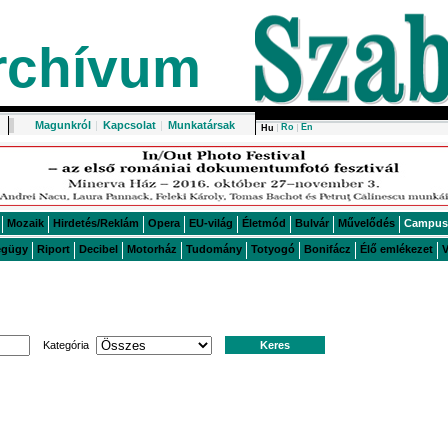
rchívum
Magunkról
|
Kapcsolat
|
Munkatársak
Ro
En
Hu
Mozaik
Hirdetés/Reklám
Opera
EU-világ
Életmód
Bulvár
Művelődés
Campus
égügy
Riport
Decibel
Motorház
Tudomány
Totyogó
Bonifácz
Élő emlékezet
V
Kategória