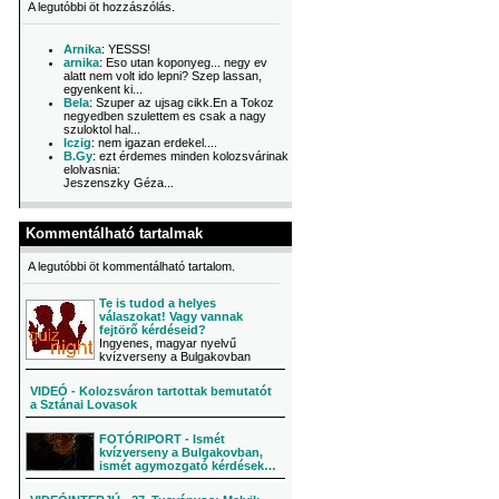
A legutóbbi öt hozzászólás.
Arnika
: YESSS!
arnika
: Eso utan koponyeg... negy ev
alatt nem volt ido lepni? Szep lassan,
egyenkent ki...
Bela
: Szuper az ujsag cikk.En a Tokoz
negyedben szulettem es csak a nagy
szuloktol hal...
Iczig
: nem igazan erdekel....
B.Gy
: ezt érdemes minden kolozsvárinak
elolvasnia:
Jeszenszky Géza...
Kommentálható tartalmak
A legutóbbi öt kommentálható tartalom.
Te is tudod a helyes
válaszokat! Vagy vannak
fejtörő kérdéseid?
Ingyenes, magyar nyelvű
kvízverseny a Bulgakovban
VIDEÓ - Kolozsváron tartottak bemutatót
a Sztánai Lovasok
FOTÓRIPORT - Ismét
kvízverseny a Bulgakovban,
ismét agymozgató kérdések…