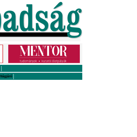
ilágjáró