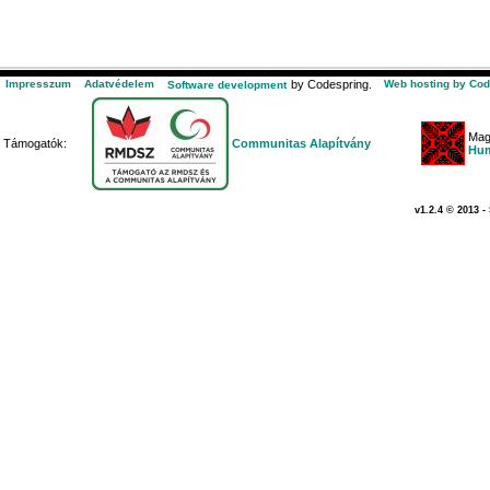
Impresszum
Adatvédelem
by Codespring.
Web hosting by Cod
Software development
Mag
Támogatók:
Communitas Alapítvány
Hum
v1.2.4 © 2013 -