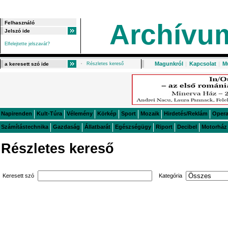
Archívu
Elfelejtette jelszavát?
Magunkról
|
Kapcsolat
|
M
Részletes kereső
Napirenden
Kult-Túra
Vélemény
Körkép
Sport
Mozaik
Hirdetés/Reklám
Oper
Számítástechnika
Gazdaság
Állatbarát
Egészségügy
Riport
Decibel
Motorház
Részletes kereső
Keresett szó
Kategória