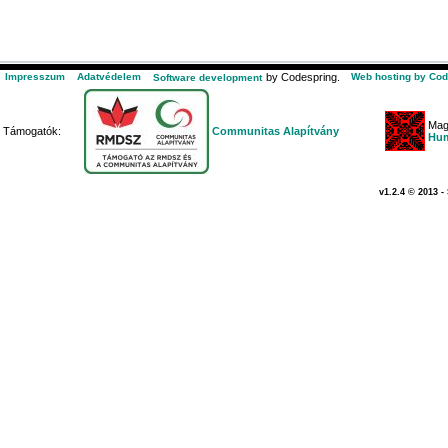
Impresszum
Adatvédelem
by Codespring.
Web hosting by Cod
Software development
Mag
Támogatók:
Communitas Alapítvány
Hum
v1.2.4 © 2013 -