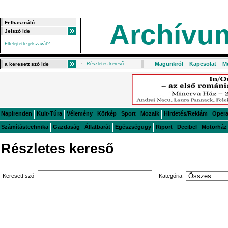
Archívu
Elfelejtette jelszavát?
Magunkról
|
Kapcsolat
|
M
Részletes kereső
Napirenden
Kult-Túra
Vélemény
Körkép
Sport
Mozaik
Hirdetés/Reklám
Oper
Számítástechnika
Gazdaság
Állatbarát
Egészségügy
Riport
Decibel
Motorház
Részletes kereső
Keresett szó
Kategória