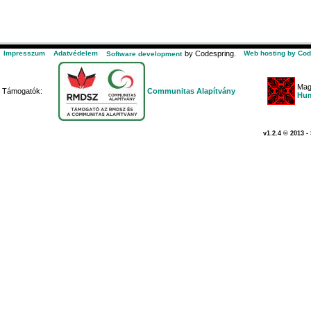
Impresszum
Adatvédelem
by Codespring.
Web hosting by Cod
Software development
Mag
Támogatók:
Communitas Alapítvány
Hum
v1.2.4 © 2013 -