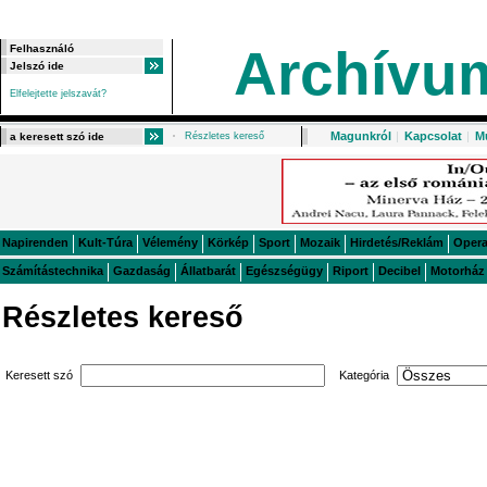
Archívu
Elfelejtette jelszavát?
Magunkról
|
Kapcsolat
|
M
Részletes kereső
Napirenden
Kult-Túra
Vélemény
Körkép
Sport
Mozaik
Hirdetés/Reklám
Oper
Számítástechnika
Gazdaság
Állatbarát
Egészségügy
Riport
Decibel
Motorház
Részletes kereső
Keresett szó
Kategória