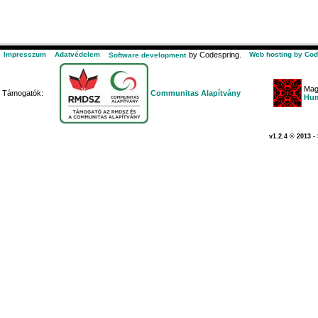
Impresszum
Adatvédelem
by Codespring.
Web hosting by Cod
Software development
Mag
Támogatók:
Communitas Alapítvány
Hum
v1.2.4 © 2013 -