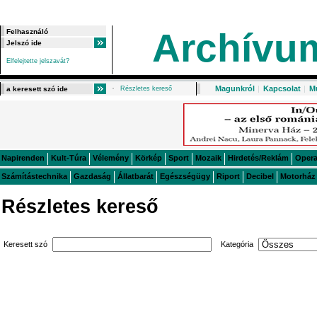
Archívu
Elfelejtette jelszavát?
Magunkról
|
Kapcsolat
|
M
Részletes kereső
Napirenden
Kult-Túra
Vélemény
Körkép
Sport
Mozaik
Hirdetés/Reklám
Oper
Számítástechnika
Gazdaság
Állatbarát
Egészségügy
Riport
Decibel
Motorház
Részletes kereső
Keresett szó
Kategória