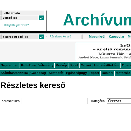
Archívu
Elfelejtette jelszavát?
Magunkról
|
Kapcsolat
|
M
Részletes kereső
Napirenden
Kult-Túra
Vélemény
Körkép
Sport
Mozaik
Hirdetés/Reklám
Oper
Számítástechnika
Gazdaság
Állatbarát
Egészségügy
Riport
Decibel
Motorház
Részletes kereső
Keresett szó
Kategória