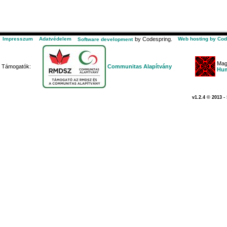
Impresszum
Adatvédelem
by Codespring.
Web hosting by Cod
Software development
Mag
Támogatók:
Communitas Alapítvány
Hum
v1.2.4 © 2013 -