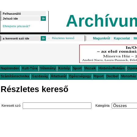
Archívu
Elfelejtette jelszavát?
Magunkról
|
Kapcsolat
|
M
Részletes kereső
Napirenden
Kult-Túra
Vélemény
Körkép
Sport
Mozaik
Hirdetés/Reklám
Oper
Számítástechnika
Gazdaság
Állatbarát
Egészségügy
Riport
Decibel
Motorház
Részletes kereső
Keresett szó
Kategória