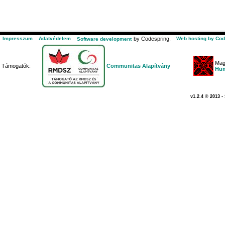
Impresszum
Adatvédelem
by Codespring.
Web hosting by Cod
Software development
Mag
Támogatók:
Communitas Alapítvány
Hum
v1.2.4 © 2013 -