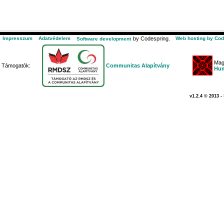
Impresszum
Adatvédelem
by Codespring.
Web hosting by Cod
Software development
Mag
Támogatók:
Communitas Alapítvány
Hum
v1.2.4 © 2013 -