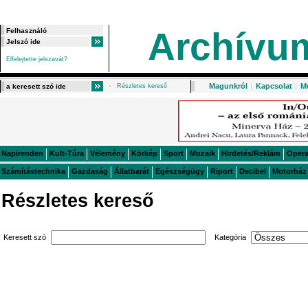
Archívu
Elfelejtette jelszavát?
Magunkról
|
Kapcsolat
|
M
Részletes kereső
Napirenden
Kult-Túra
Vélemény
Körkép
Sport
Mozaik
Hirdetés/Reklám
Oper
Számítástechnika
Gazdaság
Állatbarát
Egészségügy
Riport
Decibel
Motorház
Részletes kereső
Keresett szó
Kategória