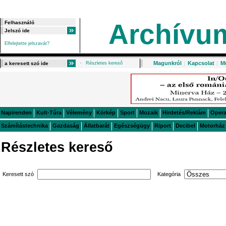
Archívu
Elfelejtette jelszavát?
Magunkról
|
Kapcsolat
|
M
Részletes kereső
Napirenden
Kult-Túra
Vélemény
Körkép
Sport
Mozaik
Hirdetés/Reklám
Oper
Számítástechnika
Gazdaság
Állatbarát
Egészségügy
Riport
Decibel
Motorház
Részletes kereső
Keresett szó
Kategória