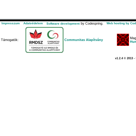
Impresszum
Adatvédelem
by Codespring.
Web hosting by Cod
Software development
Mag
Támogatók:
Communitas Alapítvány
Hum
v1.2.4 © 2013 -