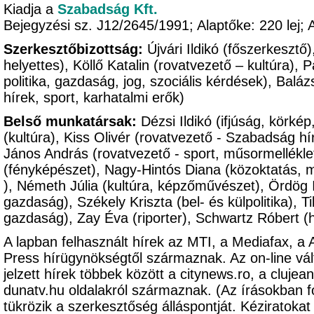
Kiadja a
Szabadság Kft.
Bejegyzési sz. J12/2645/1991; Alaptőke: 220 le
Szerkesztőbizottság:
Újvári Ildikó (főszerkesztő
helyettes), Köllő Katalin (rovatvezető – kultúra),
politika, gazdaság, jog, szociális kérdések), Balá
hírek, sport, karhatalmi erők)
Belső munkatársak:
Dézsi Ildikó (ifjúság, körké
(kultúra), Kiss Olivér (rovatvezető - Szabadság hír
János András (rovatvezető - sport, műsormellékle
(fényképészet), Nagy-Hintós Diana (közoktatás, 
), Németh Júlia (kultúra, képzőművészet), Ördög Im
gazdaság), Székely Kriszta (bel- és külpolitika), Ti
gazdaság), Zay Éva (riporter), Schwartz Róbert (
A lapban felhasznált hírek az MTI, a Mediafax, a
Press hírügynökségtől származnak. Az on-line vál
jelzett hírek többek között a citynews.ro, a clujeanu
dunatv.hu oldalakról származnak. (Az írásokban 
tükrözik a szerkesztőség álláspontját. Kézirato