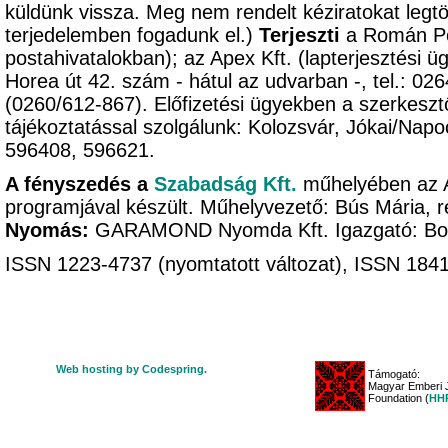
küldünk vissza. Meg nem rendelt kéziratokat legtöb
terjedelemben fogadunk el.)
Terjeszti
a Román Pos
postahivatalokban); az Apex Kft. (lapterjesztési ü
Horea út 42. szám - hátul az udvarban -, tel.: 02
(0260/612-867). Előfizetési ügyekben a szerkeszt
tájékoztatással szolgálunk: Kolozsvár, Jókai/Napo
596408, 596621.
A fényszedés a
Szabadság Kft.
műhelyében az 
programjával készült. Műhelyvezető: Bús Mária, r
Nyomás:
GARAMOND Nyomda Kft. Igazgató: B
ISSN 1223-4737 (nyomtatott változat), ISSN 1841-
Web hosting by Codespring.
Támogató:
Magyar Emberi J
Foundation (
HHR