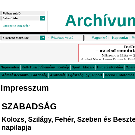
Archívu
Elfelejtette jelszavát?
Magunkról
|
Kapcsolat
|
M
Részletes kereső
Napirenden
Kult-Túra
Vélemény
Körkép
Sport
Mozaik
Hirdetés/Reklám
Oper
Számítástechnika
Gazdaság
Állatbarát
Egészségügy
Riport
Decibel
Motorház
Impresszum
SZABADSÁG
Kolozs, Szilágy, Fehér, Szeben és Besz
napilapja