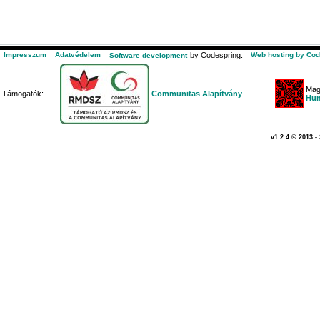
Impresszum
Adatvédelem
by Codespring.
Web hosting by Cod
Software development
Mag
Támogatók:
Communitas Alapítvány
Hum
v1.2.4 © 2013 -