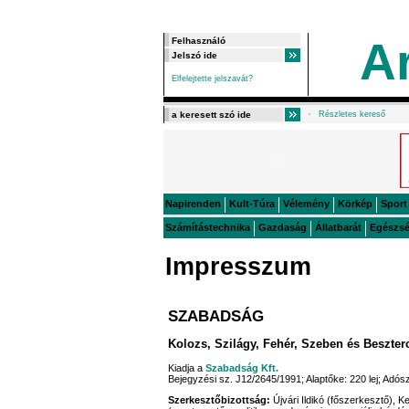
A
Elfelejtette jelszavát?
Részletes kereső
Napirenden
Kult-Túra
Vélemény
Körkép
Sport
Számítástechnika
Gazdaság
Állatbarát
Egészs
Impresszum
SZABADSÁG
Kolozs, Szilágy, Fehér, Szeben és Beszte
Kiadja a
Szabadság Kft.
Bejegyzési sz. J12/2645/1991; Alaptőke: 220 lej; Ad
Szerkesztőbizottság:
Újvári Ildikó (főszerkesztő), K