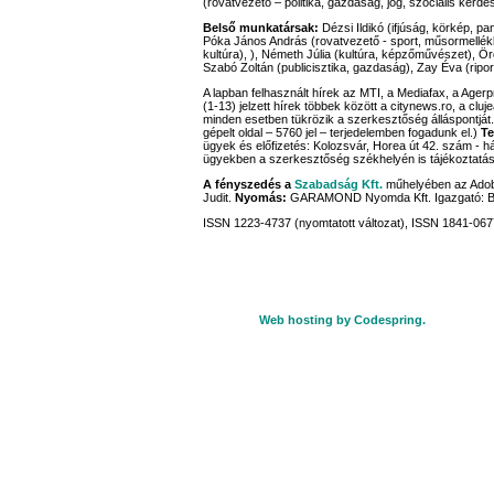
(rovatvezető – politika, gazdaság, jog, szociális kérdé
Belső munkatársak:
Dézsi Ildikó (ifjúság, körkép, pa
Póka János András (rovatvezető - sport, műsormellék
kultúra), ), Németh Júlia (kultúra, képzőművészet), Ördö
Szabó Zoltán (publicisztika, gazdaság), Zay Éva (ripor
A lapban felhasznált hírek az MTI, a Mediafax, a Age
(1-13) jelzett hírek többek között a citynews.ro, a cluj
minden esetben tükrözik a szerkesztőség álláspontját
gépelt oldal – 5760 jel – terjedelemben fogadunk el.)
Te
ügyek és előfizetés: Kolozsvár, Horea út 42. szám - há
ügyekben a szerkesztőség székhelyén is tájékoztatáss
A fényszedés a
Szabadság Kft.
műhelyében az Adobe
Judit.
Nyomás:
GARAMOND Nyomda Kft. Igazgató: 
ISSN 1223-4737 (nyomtatott változat), ISSN 1841-0677
Web hosting by Codespring.