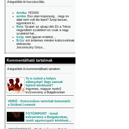
A legutóbbi öt hozzászólás.
Arnika
: YESSS!
arnika
: Eso utan koponyeg... negy ev
alatt nem volt ido lepni? Szep lassan,
egyenkent ki...
Bela
: Szuper az ujsag cikk.En a Tokoz
negyedben szulettem es csak a nagy
szuloktol hal...
Iczig
: nem igazan erdekel....
B.Gy
: ezt érdemes minden kolozsvárinak
elolvasnia:
Jeszenszky Géza...
Kommentálható tartalmak
A legutóbbi öt kommentálható tartalom.
Te is tudod a helyes
válaszokat! Vagy vannak
fejtörő kérdéseid?
Ingyenes, magyar nyelvű
kvízverseny a Bulgakovban
VIDEÓ - Kolozsváron tartottak bemutatót
a Sztánai Lovasok
FOTÓRIPORT - Ismét
kvízverseny a Bulgakovban,
ismét agymozgató kérdések…