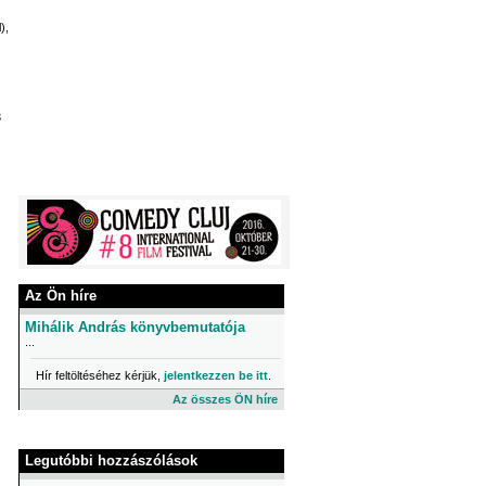
),
3
Az Ön híre
Mihálik András könyvbemutatója
...
Hír feltöltéséhez kérjük,
jelentkezzen be itt
.
Az összes ÖN híre
Legutóbbi hozzászólások