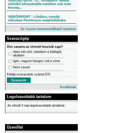
VIDEÓINTERJÚ - 27. Tusványos: Melyik
mértékű bérszakadék esetében már nem
kecseg...
VIDEÓRIPORT - Lóháton, nomád
stílusban Porolissum meghódítására
Az összes kommentálható tartalom
Szavazógép
Önt zavarta az Untold feszivál zaja?
Ittam két sört, betettem a füldögót,
aludtam
Igen, nagyon hangos volt a zene
Nem zavart
Eddigi szavazatok száma:570
Korábbiak
Legolvasottabb tartalom
Az elmúlt 3 nap legolvasottabb tartalmai.
Üzenőfal