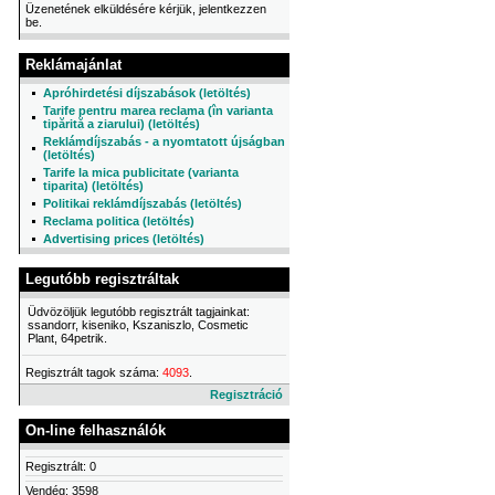
Üzenetének elküldésére kérjük, jelentkezzen
be.
Reklámajánlat
Apróhirdetési díjszabások (letöltés)
Tarife pentru marea reclama (în varianta
tipărită a ziarului) (letöltés)
Reklámdíjszabás - a nyomtatott újságban
(letöltés)
Tarife la mica publicitate (varianta
tiparita) (letöltés)
Politikai reklámdíjszabás (letöltés)
Reclama politica (letöltés)
Advertising prices (letöltés)
Legutóbb regisztráltak
Üdvözöljük legutóbb regisztrált tagjainkat:
ssandorr, kiseniko, Kszaniszlo, Cosmetic
Plant, 64petrik.
Regisztrált tagok száma:
4093
.
Regisztráció
On-line felhasználók
Regisztrált: 0
Vendég: 3598