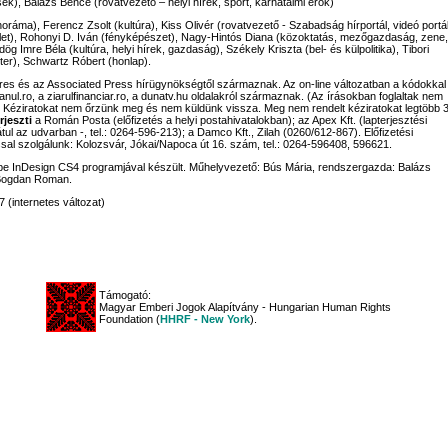
sek), Balázs Bence (rovatvezető – helyi hírek, sport, karhatalmi erők)
noráma), Ferencz Zsolt (kultúra), Kiss Olivér (rovatvezető - Szabadság hírportál, videó portál
let), Rohonyi D. Iván (fényképészet), Nagy-Hintós Diana (közoktatás, mezőgazdaság, zene,
g Imre Béla (kultúra, helyi hírek, gazdaság), Székely Kriszta (bel- és külpolitika), Tibori
ter), Schwartz Róbert (honlap).
rpres és az Associated Press hírügynökségtől származnak. Az on-line változatban a kódokkal
eanul.ro, a ziarulfinanciar.ro, a dunatv.hu oldalakról származnak. (Az írásokban foglaltak nem
. Kéziratokat nem őrzünk meg és nem küldünk vissza. Meg nem rendelt kéziratokat legtöbb 
rjeszti
a Román Posta (előfizetés a helyi postahivatalokban); az Apex Kft. (lapterjesztési
tul az udvarban -, tel.: 0264-596-213); a Damco Kft., Zilah (0260/612-867). Előfizetési
al szolgálunk: Kolozsvár, Jókai/Napoca út 16. szám, tel.: 0264-596408, 596621.
 InDesign CS4 programjával készült. Műhelyvezető: Bús Mária, rendszergazda: Balázs
Bogdan Roman.
 (internetes változat)
Támogató:
Magyar Emberi Jogok Alapítvány - Hungarian Human Rights
Foundation (
HHRF - New York
).