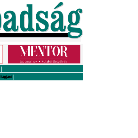
ilágjáró