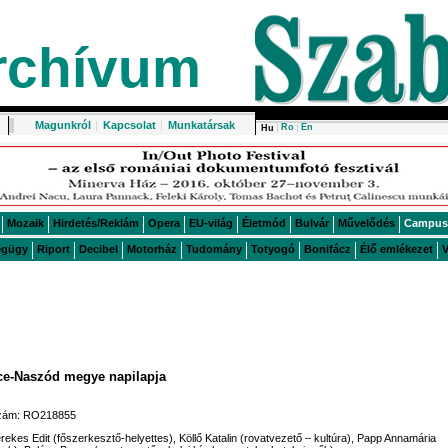
rchívum
Magunkról
|
Kapcsolat
|
Munkatársak
Ro
En
Hu
Mozaik
Hirdetés/Reklám
Opera
EU-világ
Életmód
Bulvár
Művelődés
Campus
égügy
Riport
Decibel
Motorház
Tudomány
Totyogó
Bonifácz
Élő emlékezet
V
rce-Naszód megye napilapja
ószám: RO218855
erekes Edit (főszerkesztő-helyettes), Köllő Katalin (rovatvezető – kultúra), Papp Annamária