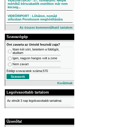
VIDEÓINTERJÚ - 27. Tusványos: Melyik
mértékű bérszakadék esetében már nem
kecseg...
VIDEÓRIPORT - Lóháton, nomád
stílusban Porolissum meghódítására
Az összes kommentálható tartalom
Szavazógép
Önt zavarta az Untold feszivál zaja?
Ittam két sört, betettem a füldögót,
aludtam
Igen, nagyon hangos volt a zene
Nem zavart
Eddigi szavazatok száma:570
Korábbiak
Legolvasottabb tartalom
Az elmúlt 3 nap legolvasottabb tartalmai.
Üzenőfal