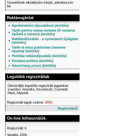
Üzenetének elküldésére kérjük, jelentkezzen
be.
Reklámajánlat
Apróhirdetési díjszabások (letöltés)
Tarife pentru marea reclama (în varianta
tipărită a ziarului) (letöltés)
Reklámdíjszabás - a nyomtatott újságban
(letöltés)
Tarife la mica publicitate (varianta
tiparita) (letöltés)
Politikai reklámdíjszabás (letöltés)
Reclama politica (letöltés)
Advertising prices (letöltés)
Legutóbb regisztráltak
Üdvözöljük legutóbb regisztrált tagjainkat:
ssandorr, kiseniko, Kszaniszlo, Cosmetic
Plant, 64petrik.
Regisztrált tagok száma:
4093
.
Regisztráció
On-line felhasználók
Regisztrált: 0
Vendég: 2205