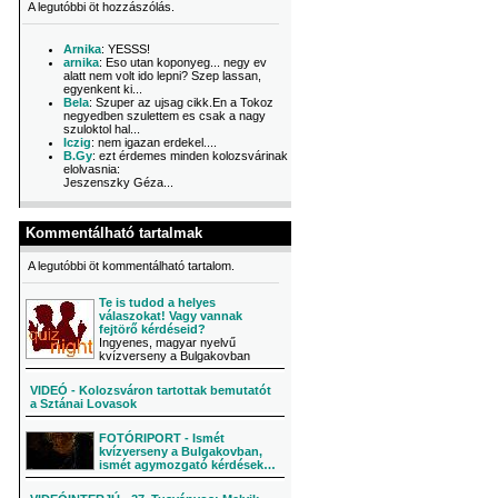
A legutóbbi öt hozzászólás.
Arnika
: YESSS!
arnika
: Eso utan koponyeg... negy ev
alatt nem volt ido lepni? Szep lassan,
egyenkent ki...
Bela
: Szuper az ujsag cikk.En a Tokoz
negyedben szulettem es csak a nagy
szuloktol hal...
Iczig
: nem igazan erdekel....
B.Gy
: ezt érdemes minden kolozsvárinak
elolvasnia:
Jeszenszky Géza...
Kommentálható tartalmak
A legutóbbi öt kommentálható tartalom.
Te is tudod a helyes
válaszokat! Vagy vannak
fejtörő kérdéseid?
Ingyenes, magyar nyelvű
kvízverseny a Bulgakovban
VIDEÓ - Kolozsváron tartottak bemutatót
a Sztánai Lovasok
FOTÓRIPORT - Ismét
kvízverseny a Bulgakovban,
ismét agymozgató kérdések…