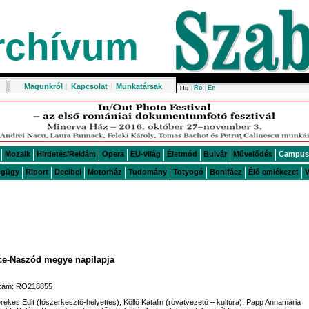
rchívum
Magunkról
|
Kapcsolat
|
Munkatársak
Ro
En
Hu
Mozaik
Hirdetés/Reklám
Opera
EU-világ
Életmód
Bulvár
Művelődés
Campus
égügy
Riport
Decibel
Motorház
Tudomány
Totyogó
Bonifácz
Élő emlékezet
V
rce-Naszód megye napilapja
ószám: RO218855
erekes Edit (főszerkesztő-helyettes), Köllő Katalin (rovatvezető – kultúra), Papp Annamária