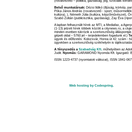
(rovatvezető – politika, gazdaság, jog, szociális kérdé
Belső munkatársak:
Dézsi Ildikó (ifjúság, körkép, pa
Póka János András (rovatvezető - sport, műsormellék
kultúra), ), Németh Júlia (kultúra, képzőművészet), Ördö
Szabó Zoltán (publicisztika, gazdaság), Zay Éva (ripor
A lapban felhasznált hírek az MTI, a Mediafax, a Age
(1-13) jelzett hírek többek között a citynews.ro, a cluj
minden esetben tükrözik a szerkesztőség álláspontját
gépelt oldal – 5760 jel – terjedelemben fogadunk el.)
Te
ügyek és előfizetés: Kolozsvár, Horea út 42. szám - há
ügyekben a szerkesztőség székhelyén is tájékoztatáss
A fényszedés a
Szabadság Kft.
műhelyében az Adobe
Judit.
Nyomás:
GARAMOND Nyomda Kft. Igazgató: 
ISSN 1223-4737 (nyomtatott változat), ISSN 1841-0677
Web hosting by Codespring.