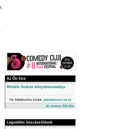
),
3
Az Ön híre
Mihálik András könyvbemutatója
...
Hír feltöltéséhez kérjük,
jelentkezzen be itt
.
Az összes ÖN híre
Legutóbbi hozzászólások