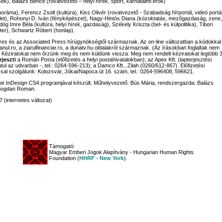
sek), Balázs Bence (rovatvezető – helyi hírek, sport, karhatalmi erők)
noráma), Ferencz Zsolt (kultúra), Kiss Olivér (rovatvezető - Szabadság hírportál, videó portál
let), Rohonyi D. Iván (fényképészet), Nagy-Hintós Diana (közoktatás, mezőgazdaság, zene,
g Imre Béla (kultúra, helyi hírek, gazdaság), Székely Kriszta (bel- és külpolitika), Tibori
ter), Schwartz Róbert (honlap).
rpres és az Associated Press hírügynökségtől származnak. Az on-line változatban a kódokkal
eanul.ro, a ziarulfinanciar.ro, a dunatv.hu oldalakról származnak. (Az írásokban foglaltak nem
. Kéziratokat nem őrzünk meg és nem küldünk vissza. Meg nem rendelt kéziratokat legtöbb 
rjeszti
a Román Posta (előfizetés a helyi postahivatalokban); az Apex Kft. (lapterjesztési
tul az udvarban -, tel.: 0264-596-213); a Damco Kft., Zilah (0260/612-867). Előfizetési
al szolgálunk: Kolozsvár, Jókai/Napoca út 16. szám, tel.: 0264-596408, 596621.
 InDesign CS4 programjával készült. Műhelyvezető: Bús Mária, rendszergazda: Balázs
Bogdan Roman.
 (internetes változat)
Támogató:
Magyar Emberi Jogok Alapítvány - Hungarian Human Rights
Foundation (
HHRF - New York
).