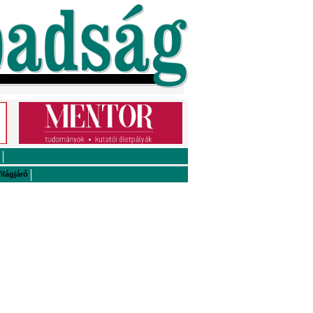
ilágjáró