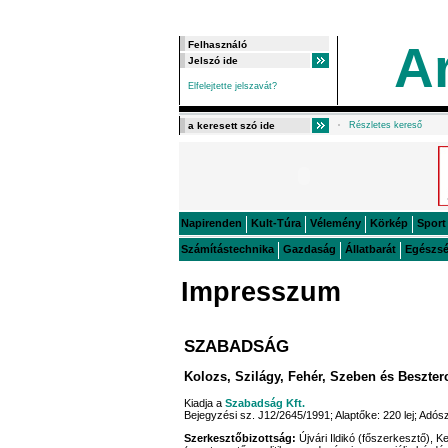
A
Elfelejtette jelszavát?
Részletes kereső
Napirenden
Kult-Túra
Vélemény
Körkép
Sport
Számítástechnika
Gazdaság
Állatbarát
Egészs
Impresszum
SZABADSÁG
Kolozs, Szilágy, Fehér, Szeben és Beszte
Kiadja a
Szabadság Kft.
Bejegyzési sz. J12/2645/1991; Alaptőke: 220 lej; Ad
Szerkesztőbizottság:
Újvári Ildikó (főszerkesztő), K