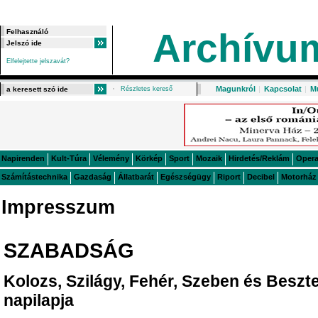
Archívu
Elfelejtette jelszavát?
Magunkról
|
Kapcsolat
|
M
Részletes kereső
Napirenden
Kult-Túra
Vélemény
Körkép
Sport
Mozaik
Hirdetés/Reklám
Oper
Számítástechnika
Gazdaság
Állatbarát
Egészségügy
Riport
Decibel
Motorház
Impresszum
SZABADSÁG
Kolozs, Szilágy, Fehér, Szeben és Besz
napilapja