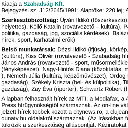
Kiadja a
Szabadság Kft.
Bejegyzési sz. J12/2645/1991; Alaptőke: 220 le
Szerkesztőbizottság:
Újvári Ildikó (főszerkesztő
helyettes), Köllő Katalin (rovatvezető – kultúra),
politika, gazdaság, jog, szociális kérdések), Balá
hírek, sport, karhatalmi erők)
Belső munkatársak:
Dézsi Ildikó (ifjúság, körké
(kultúra), Kiss Olivér (rovatvezető - Szabadság hír
János András (rovatvezető - sport, műsormellékle
(fényképészet), Nagy-Hintós Diana (közoktatás, 
), Németh Júlia (kultúra, képzőművészet), Ördög Im
gazdaság), Székely Kriszta (bel- és külpolitika), Ti
gazdaság), Zay Éva (riporter), Schwartz Róbert (
A lapban felhasznált hírek az MTI, a Mediafax, a
Press hírügynökségtől származnak. Az on-line vál
jelzett hírek többek között a citynews.ro, a clujeanu
dunatv.hu oldalakról származnak. (Az írásokban 
tükrözik a szerkesztőség álláspontját. Kézirato