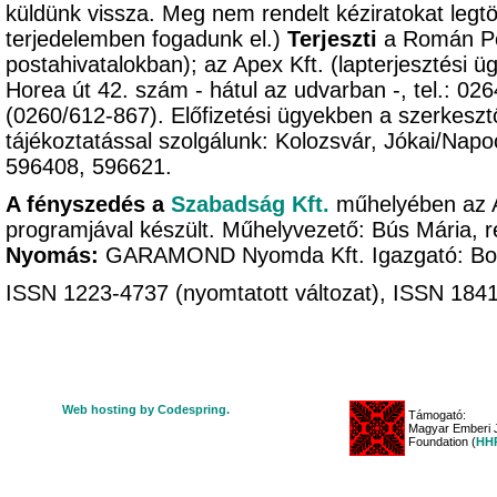
küldünk vissza. Meg nem rendelt kéziratokat legtöb
terjedelemben fogadunk el.)
Terjeszti
a Román Pos
postahivatalokban); az Apex Kft. (lapterjesztési ü
Horea út 42. szám - hátul az udvarban -, tel.: 02
(0260/612-867). Előfizetési ügyekben a szerkeszt
tájékoztatással szolgálunk: Kolozsvár, Jókai/Napo
596408, 596621.
A fényszedés a
Szabadság Kft.
műhelyében az 
programjával készült. Műhelyvezető: Bús Mária, r
Nyomás:
GARAMOND Nyomda Kft. Igazgató: B
ISSN 1223-4737 (nyomtatott változat), ISSN 1841-
Web hosting by Codespring.
Támogató:
Magyar Emberi J
Foundation (
HHR