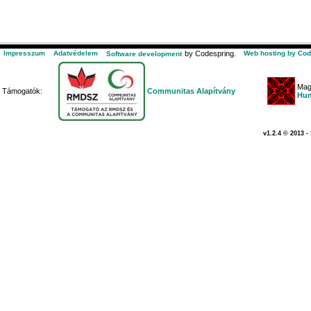
Impresszum
Adatvédelem
by Codespring.
Web hosting by Cod
Software development
Mag
Támogatók:
Communitas Alapítvány
Hum
v1.2.4 © 2013 -