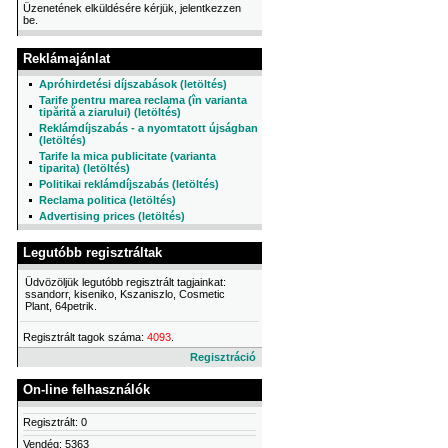
Üzenetének elküldésére kérjük, jelentkezzen
be.
Reklámajánlat
Apróhirdetési díjszabások (letöltés)
Tarife pentru marea reclama (în varianta
tipărită a ziarului) (letöltés)
Reklámdíjszabás - a nyomtatott újságban
(letöltés)
Tarife la mica publicitate (varianta
tiparita) (letöltés)
Politikai reklámdíjszabás (letöltés)
Reclama politica (letöltés)
Advertising prices (letöltés)
Legutóbb regisztráltak
Üdvözöljük legutóbb regisztrált tagjainkat:
ssandorr, kiseniko, Kszaniszlo, Cosmetic
Plant, 64petrik.
Regisztrált tagok száma:
4093
.
Regisztráció
On-line felhasználók
Regisztrált: 0
Vendég: 5363