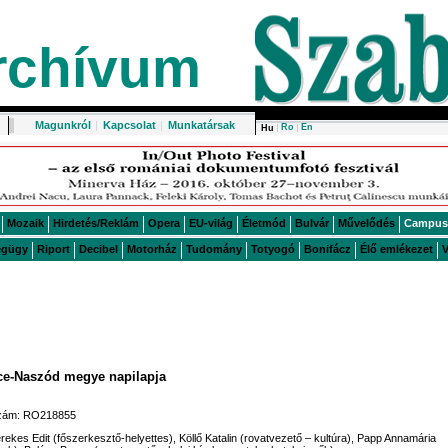
rchívum
Magunkról
|
Kapcsolat
|
Munkatársak
Ro
En
Hu
Mozaik
Hirdetés/Reklám
Opera
EU-világ
Életmód
Bulvár
Művelődés
Campus
égügy
Riport
Decibel
Motorház
Tudomány
Totyogó
Bonifácz
Élő emlékezet
V
rce-Naszód megye napilapja
ószám: RO218855
erekes Edit (főszerkesztő-helyettes), Köllő Katalin (rovatvezető – kultúra), Papp Annamária