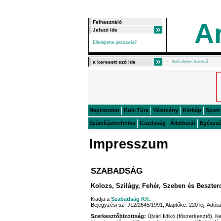
A
Elfelejtette jelszavát?
Részletes kereső
Napirenden
Kult-Túra
Vélemény
Körkép
Sport
Számítástechnika
Gazdaság
Állatbarát
Egészs
Impresszum
SZABADSÁG
Kolozs, Szilágy, Fehér, Szeben és Beszte
Kiadja a
Szabadság Kft.
Bejegyzési sz. J12/2645/1991; Alaptőke: 220 lej; Ad
Szerkesztőbizottság:
Újvári Ildikó (főszerkesztő), K