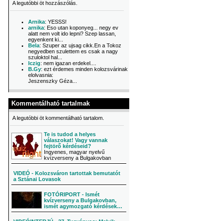
A legutóbbi öt hozzászólás.
Arnika
: YESSS!
arnika
: Eso utan koponyeg... negy ev
alatt nem volt ido lepni? Szep lassan,
egyenkent ki...
Bela
: Szuper az ujsag cikk.En a Tokoz
negyedben szulettem es csak a nagy
szuloktol hal...
Iczig
: nem igazan erdekel....
B.Gy
: ezt érdemes minden kolozsvárinak
elolvasnia:
Jeszenszky Géza...
Kommentálható tartalmak
A legutóbbi öt kommentálható tartalom.
Te is tudod a helyes
válaszokat! Vagy vannak
fejtörő kérdéseid?
Ingyenes, magyar nyelvű
kvízverseny a Bulgakovban
VIDEÓ - Kolozsváron tartottak bemutatót
a Sztánai Lovasok
FOTÓRIPORT - Ismét
kvízverseny a Bulgakovban,
ismét agymozgató kérdések…