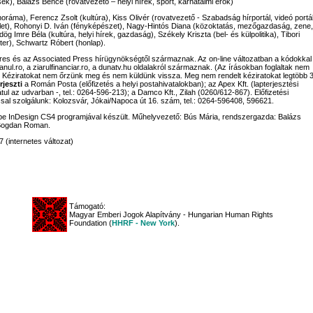
sek), Balázs Bence (rovatvezető – helyi hírek, sport, karhatalmi erők)
noráma), Ferencz Zsolt (kultúra), Kiss Olivér (rovatvezető - Szabadság hírportál, videó portál
let), Rohonyi D. Iván (fényképészet), Nagy-Hintós Diana (közoktatás, mezőgazdaság, zene,
g Imre Béla (kultúra, helyi hírek, gazdaság), Székely Kriszta (bel- és külpolitika), Tibori
ter), Schwartz Róbert (honlap).
rpres és az Associated Press hírügynökségtől származnak. Az on-line változatban a kódokkal
eanul.ro, a ziarulfinanciar.ro, a dunatv.hu oldalakról származnak. (Az írásokban foglaltak nem
. Kéziratokat nem őrzünk meg és nem küldünk vissza. Meg nem rendelt kéziratokat legtöbb 
rjeszti
a Román Posta (előfizetés a helyi postahivatalokban); az Apex Kft. (lapterjesztési
tul az udvarban -, tel.: 0264-596-213); a Damco Kft., Zilah (0260/612-867). Előfizetési
al szolgálunk: Kolozsvár, Jókai/Napoca út 16. szám, tel.: 0264-596408, 596621.
 InDesign CS4 programjával készült. Műhelyvezető: Bús Mária, rendszergazda: Balázs
Bogdan Roman.
 (internetes változat)
Támogató:
Magyar Emberi Jogok Alapítvány - Hungarian Human Rights
Foundation (
HHRF - New York
).