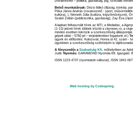
(rovatvezető – politika, gazdaság, jog, szociális kérdé
Belső munkatársak:
Dézsi Ildikó (ifjúság, körkép, pa
Póka János András (rovatvezető - sport, műsormellék
kultúra), ), Németh Júlia (kultúra, képzőművészet), Ördö
Szabó Zoltán (publicisztika, gazdaság), Zay Éva (ripor
A lapban felhasznált hírek az MTI, a Mediafax, a Age
(1-13) jelzett hírek többek között a citynews.ro, a cluj
minden esetben tükrözik a szerkesztőség álláspontját
gépelt oldal – 5760 jel – terjedelemben fogadunk el.)
Te
ügyek és előfizetés: Kolozsvár, Horea út 42. szám - há
ügyekben a szerkesztőség székhelyén is tájékoztatáss
A fényszedés a
Szabadság Kft.
műhelyében az Adobe
Judit.
Nyomás:
GARAMOND Nyomda Kft. Igazgató: 
ISSN 1223-4737 (nyomtatott változat), ISSN 1841-0677
Web hosting by Codespring.