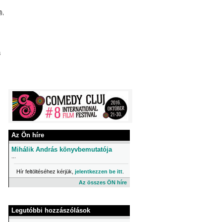
),
3
Az Ön híre
Mihálik András könyvbemutatója
...
Hír feltöltéséhez kérjük,
jelentkezzen be itt
.
Az összes ÖN híre
Legutóbbi hozzászólások