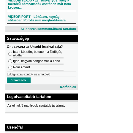
VIDEÓINTERJÚ - 27. Tusványos: Melyik
mértékű bérszakadék esetében már nem
kecseg...
VIDEÓRIPORT - Lóháton, nomád
stílusban Porolissum meghódítására
Az összes kommentálható tartalom
Szavazógép
Önt zavarta az Untold feszivál zaja?
Ittam két sört, betettem a füldögót,
aludtam
Igen, nagyon hangos volt a zene
Nem zavart
Eddigi szavazatok száma:570
Korábbiak
Legolvasottabb tartalom
Az elmúlt 3 nap legolvasottabb tartalmai.
Üzenőfal