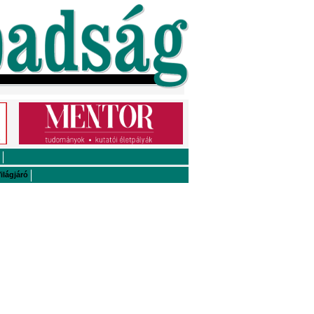
ilágjáró