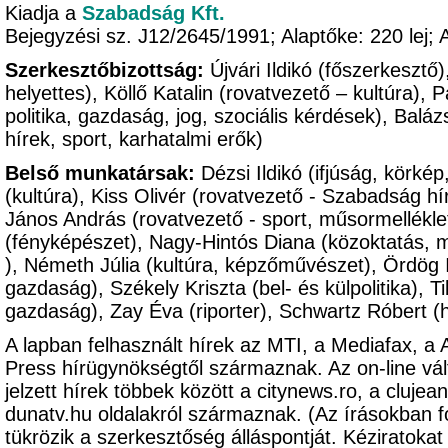
Kiadja a
Szabadság Kft.
Bejegyzési sz. J12/2645/1991; Alaptőke: 220 le
Szerkesztőbizottság:
Újvári Ildikó (főszerkesztő
helyettes), Köllő Katalin (rovatvezető – kultúra),
politika, gazdaság, jog, szociális kérdések), Balá
hírek, sport, karhatalmi erők)
Belső munkatársak:
Dézsi Ildikó (ifjúság, körké
(kultúra), Kiss Olivér (rovatvezető - Szabadság hír
János András (rovatvezető - sport, műsormellékle
(fényképészet), Nagy-Hintós Diana (közoktatás, 
), Németh Júlia (kultúra, képzőművészet), Ördög Im
gazdaság), Székely Kriszta (bel- és külpolitika), Ti
gazdaság), Zay Éva (riporter), Schwartz Róbert (
A lapban felhasznált hírek az MTI, a Mediafax, a
Press hírügynökségtől származnak. Az on-line vál
jelzett hírek többek között a citynews.ro, a clujeanu
dunatv.hu oldalakról származnak. (Az írásokban 
tükrözik a szerkesztőség álláspontját. Kézirato