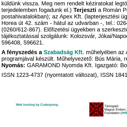
küldünk vissza. Meg nem rendelt kéziratokat legtöb
terjedelemben fogadunk el.)
Terjeszti
a Román Pos
postahivatalokban); az Apex Kft. (lapterjesztési ü
Horea út 42. szám - hátul az udvarban -, tel.: 02
(0260/612-867). Előfizetési ügyekben a szerkeszt
tájékoztatással szolgálunk: Kolozsvár, Jókai/Napo
596408, 596621.
A fényszedés a
Szabadság Kft.
műhelyében az 
programjával készült. Műhelyvezető: Bús Mária, r
Nyomás:
GARAMOND Nyomda Kft. Igazgató: B
ISSN 1223-4737 (nyomtatott változat), ISSN 1841-
Web hosting by Codespring.
Támogató:
Magyar Emberi J
Foundation (
HHR