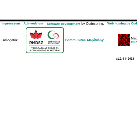
Impresszum
Adatvédelem
by Codespring.
Web hosting by Cod
Software development
Mag
Támogatók:
Communitas Alapítvány
Hum
v1.2.4 © 2013 -