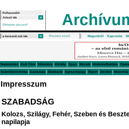
Archívu
Elfelejtette jelszavát?
Magunkról
|
Kapcsolat
|
M
Részletes kereső
Napirenden
Kult-Túra
Vélemény
Körkép
Sport
Mozaik
Hirdetés/Reklám
Oper
Számítástechnika
Gazdaság
Állatbarát
Egészségügy
Riport
Decibel
Motorház
Impresszum
SZABADSÁG
Kolozs, Szilágy, Fehér, Szeben és Besz
napilapja